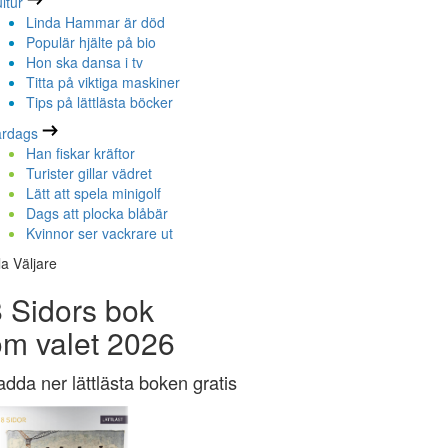
ltur
Linda Hammar är död
Populär hjälte på bio
Hon ska dansa i tv
Titta på viktiga maskiner
Tips på lättlästa böcker
ardags
Han fiskar kräftor
Turister gillar vädret
Lätt att spela minigolf
Dags att plocka blåbär
Kvinnor ser vackrare ut
la Väljare
 Sidors bok
om valet 2026
adda ner lättlästa boken gratis