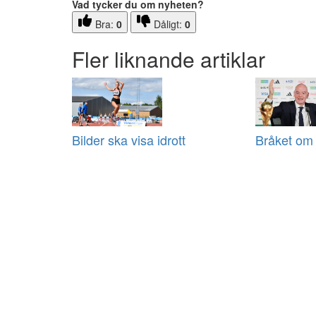
Vad tycker du om nyheten?
Bra:
0
Dåligt:
0
Fler liknande artiklar
Bilder ska visa idrott
Bråket om 