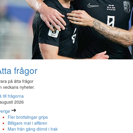
tta frågor
ara på åtta frågor
 veckans nyheter.
 till frågorna
augusti 2026
erige
Fler brottslingar grips
Billigare mat i affären
Man från gäng dömd i Irak