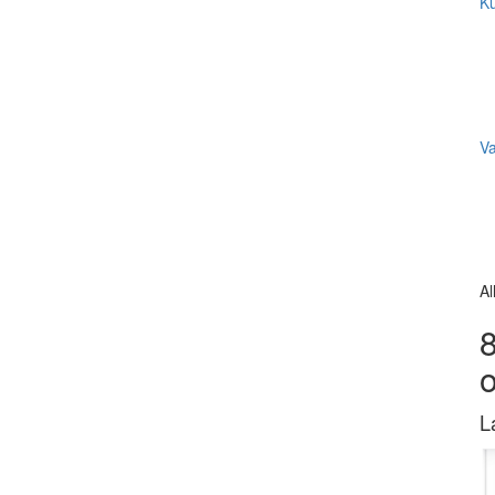
Ku
V
Al
8
L