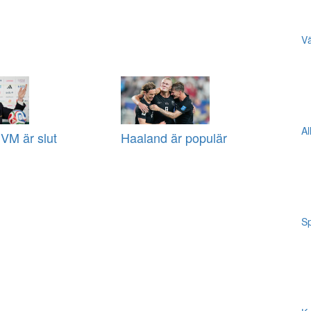
Vä
Al
VM är slut
Haaland är populär
Sp