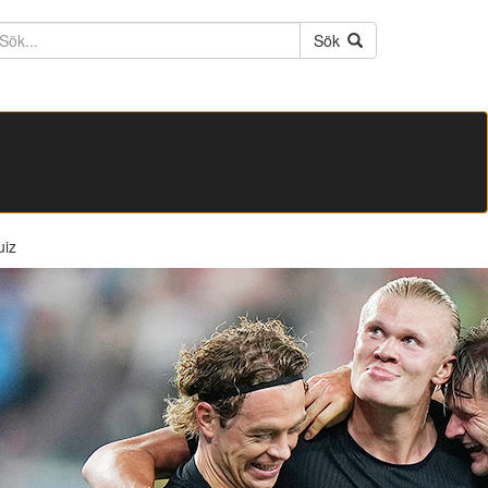
ktext
Sök
uiz