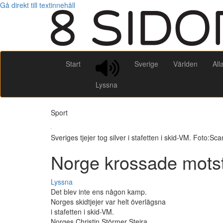
Gå direkt till textinnehåll
Start
Sverige
Världen
All
Lyssna
Sport
Sveriges tjejer tog silver i stafetten i skid-VM. Foto:Sca
Norge krossade motst
Lyssna
Det blev inte ens någon kamp.
Norges skidtjejer var helt överlägsna
i stafetten i skid-VM.
Norges Christin Störmer Steira