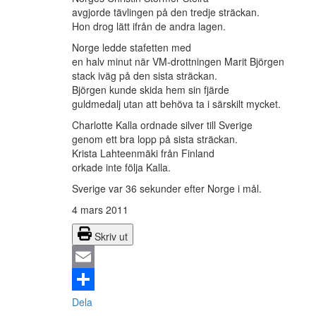
avgjorde tävlingen på den tredje sträckan.
Hon drog lätt ifrån de andra lagen.
Norge ledde stafetten med
en halv minut när VM-drottningen Marit Björgen
stack iväg på den sista sträckan.
Björgen kunde skida hem sin fjärde
guldmedalj utan att behöva ta i särskilt mycket.
Charlotte Kalla ordnade silver till Sverige
genom ett bra lopp på sista sträckan.
Krista Lahteenmäki från Finland
orkade inte följa Kalla.
Sverige var 36 sekunder efter Norge i mål.
4 mars 2011
Skriv ut
Email
Dela