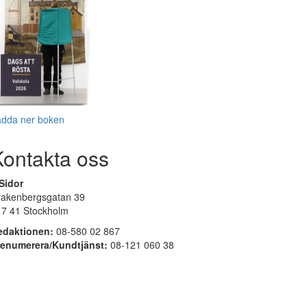
adda ner boken
Kontakta oss
Sidor
rakenbergsgatan 39
17 41 Stockholm
edaktionen:
08-580 02 867
renumerera/Kundtjänst:
08-121 060 38