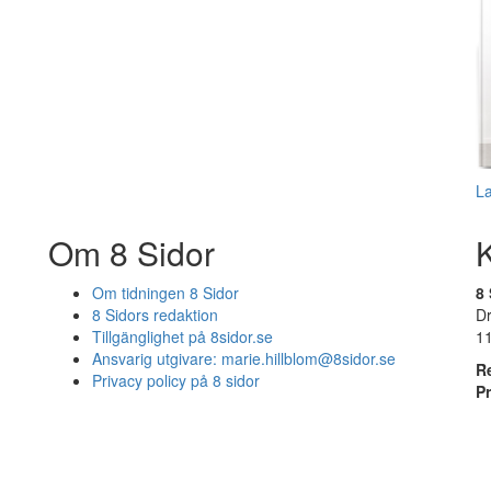
L
Om 8 Sidor
Om tidningen 8 Sidor
8 
8 Sidors redaktion
D
Tillgänglighet på 8sidor.se
1
Ansvarig utgivare:
marie.hillblom@8sidor.se
R
Privacy policy på 8 sidor
P