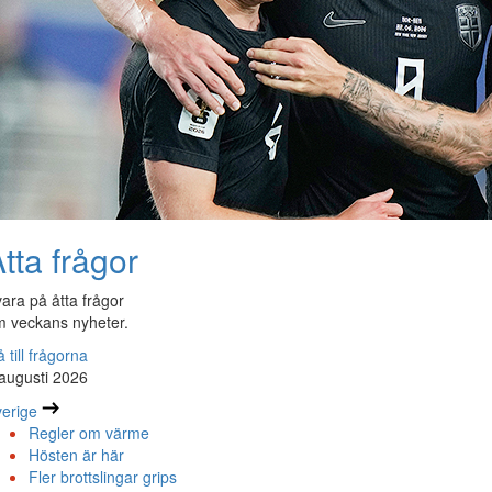
tta frågor
ara på åtta frågor
 veckans nyheter.
 till frågorna
augusti 2026
erige
Regler om värme
Hösten är här
Fler brottslingar grips