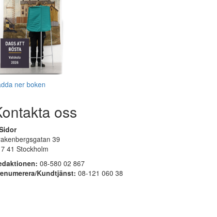
adda ner boken
Kontakta oss
Sidor
rakenbergsgatan 39
17 41 Stockholm
edaktionen:
08-580 02 867
renumerera/Kundtjänst:
08-121 060 38