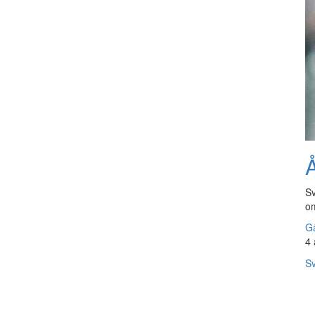
Å
Sv
om
Gå
4 
Sv