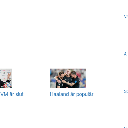
Vä
Al
Sp
VM är slut
Haaland är populär