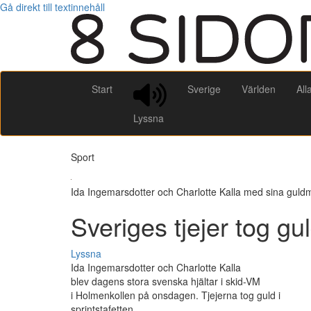
Gå direkt till textinnehåll
Start
Sverige
Världen
All
Lyssna
Sport
Ida Ingemarsdotter och Charlotte Kalla med sina guld
Sveriges tjejer tog gul
Lyssna
Ida Ingemarsdotter och Charlotte Kalla
blev dagens stora svenska hjältar i skid-VM
i Holmenkollen på onsdagen. Tjejerna tog guld i
sprintstafetten.