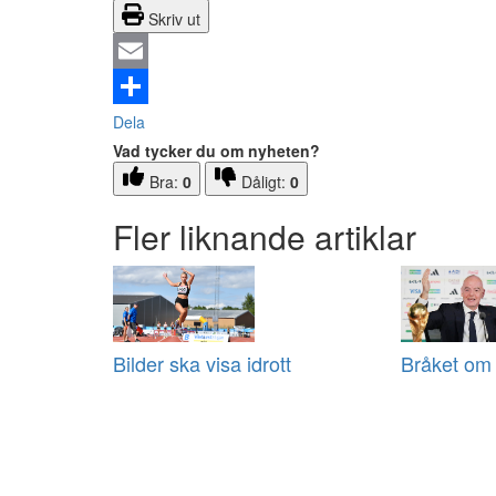
Skriv ut
Email
Dela
Vad tycker du om nyheten?
Bra:
0
Dåligt:
0
Fler liknande artiklar
Bilder ska visa idrott
Bråket om 