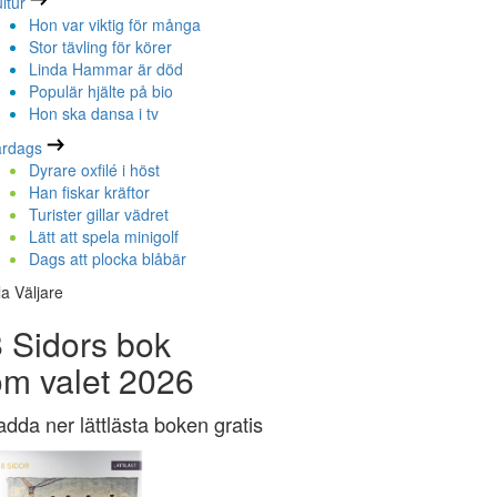
ltur
Hon var viktig för många
Stor tävling för körer
Linda Hammar är död
Populär hjälte på bio
Hon ska dansa i tv
ardags
Dyrare oxfilé i höst
Han fiskar kräftor
Turister gillar vädret
Lätt att spela minigolf
Dags att plocka blåbär
la Väljare
 Sidors bok
om valet 2026
adda ner lättlästa boken gratis