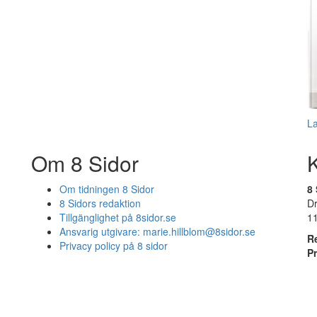
L
Om 8 Sidor
Om tidningen 8 Sidor
8 
8 Sidors redaktion
D
Tillgänglighet på 8sidor.se
1
Ansvarig utgivare:
marie.hillblom@8sidor.se
R
Privacy policy på 8 sidor
P