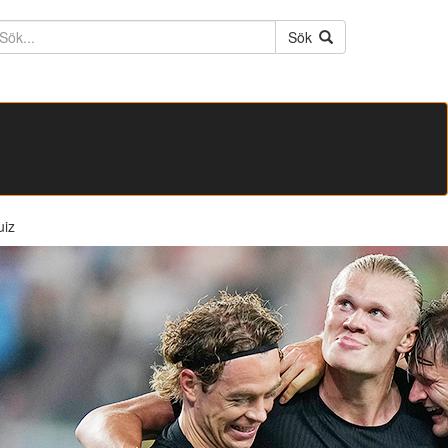
ktext
Sök
uiz