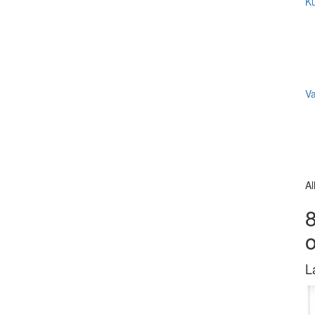
Ku
V
Al
8
L