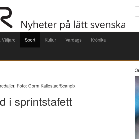
Sö
a Väljare
Sport
Kultur
Vardags
Krönika
Q
medaljer. Foto: Gorm Kallestad/Scanpix
d i sprintstafett