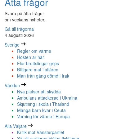
Åtta frågor
Svara på åtta frågor
om veckans nyheter.
Gå till frågorna
4 augusti 2026
Sverige
Regler om värme
Hösten är här
Fler brottslingar grips
Billigare mat i affären
Man från gäng dömd i Irak
Världen
Nya platser att skydda
Ambulans attackerad i Ukraina
Skjutning i skola i Thailand
Många barn kvar i Ceuta
Varning för värme i Europa
Alla Väljare
Kritik mot Vänsterpartiet
Så vill partierna hjälpa flyktingar