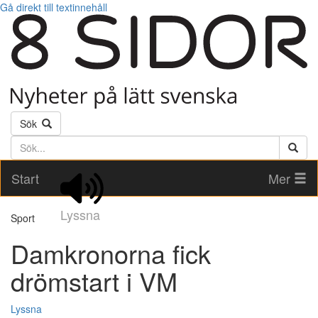
Gå direkt till textinnehåll
Sök
Söktext
Start
Mer
Lyssna
Sport
Damkronorna fick
drömstart i VM
Lyssna