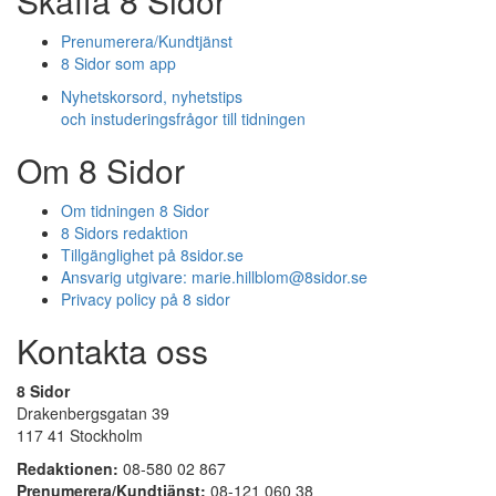
Skaffa 8 Sidor
Prenumerera/Kundtjänst
8 Sidor som app
Nyhetskorsord, nyhetstips
och instuderingsfrågor till tidningen
Om 8 Sidor
Om tidningen 8 Sidor
8 Sidors redaktion
Tillgänglighet på 8sidor.se
Ansvarig utgivare:
marie.hillblom@8sidor.se
Privacy policy på 8 sidor
Kontakta oss
8 Sidor
Drakenbergsgatan 39
117 41 Stockholm
Redaktionen:
08-580 02 867
Prenumerera/Kundtjänst:
08-121 060 38