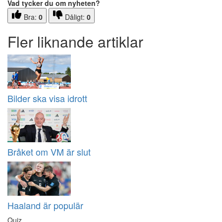
Vad tycker du om nyheten?
Bra:
0
Dåligt:
0
Fler liknande artiklar
Bilder ska visa idrott
Bråket om VM är slut
Haaland är populär
Quiz