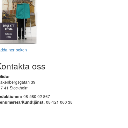
adda ner boken
Kontakta oss
Sidor
rakenbergsgatan 39
17 41 Stockholm
edaktionen:
08-580 02 867
renumerera/Kundtjänst:
08-121 060 38