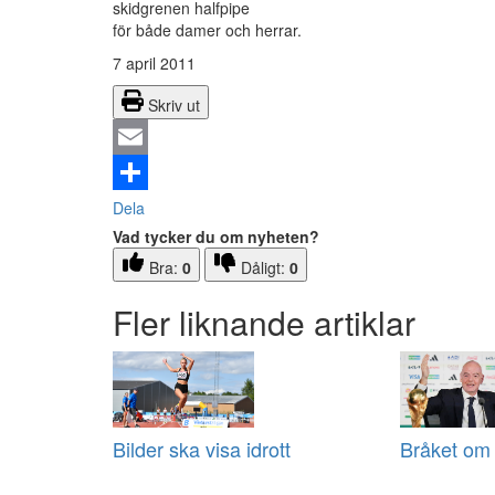
skidgrenen halfpipe
för både damer och herrar.
7 april 2011
Skriv ut
Email
Dela
Vad tycker du om nyheten?
Bra:
0
Dåligt:
0
Fler liknande artiklar
Bilder ska visa idrott
Bråket om 