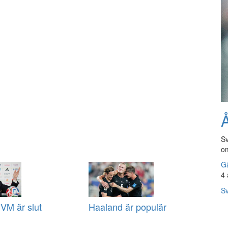
Å
Sv
om
Gå
4 
Sv
VM är slut
Haaland är populär