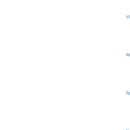
Vä
Al
Sp