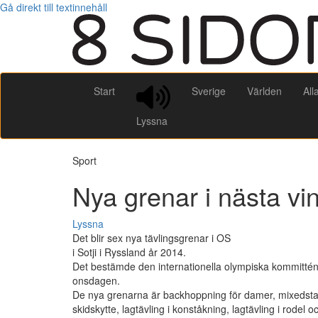
Gå direkt till textinnehåll
Start
Sverige
Världen
All
Lyssna
Sport
Nya grenar i nästa vi
Lyssna
Det blir sex nya tävlingsgrenar i OS
i Sotji i Ryssland år 2014.
Det bestämde den internationella olympiska kommittén
onsdagen.
De nya grenarna är backhoppning för damer, mixedstaf
skidskytte, lagtävling i konståkning, lagtävling i rodel o