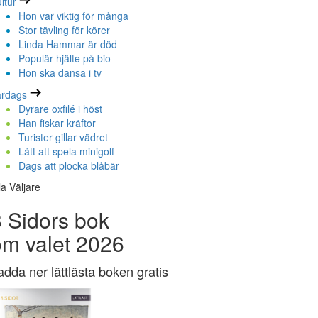
ltur
Hon var viktig för många
Stor tävling för körer
Linda Hammar är död
Populär hjälte på bio
Hon ska dansa i tv
ardags
Dyrare oxfilé i höst
Han fiskar kräftor
Turister gillar vädret
Lätt att spela minigolf
Dags att plocka blåbär
la Väljare
 Sidors bok
om valet 2026
adda ner lättlästa boken gratis