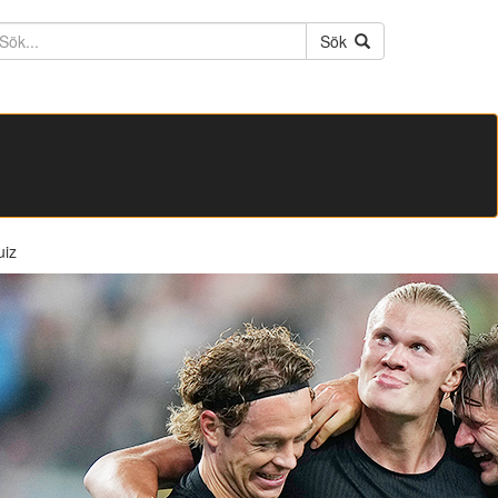
ktext
Sök
uiz