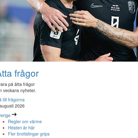
tta frågor
ara på åtta frågor
 veckans nyheter.
 till frågorna
augusti 2026
erige
Regler om värme
Hösten är här
Fler brottslingar grips