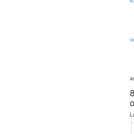
Ku
V
Al
8
L