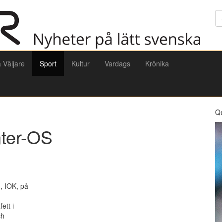
Sö
a Väljare
Sport
Kultur
Vardags
Krönika
Q
nter-OS
, IOK, på
ett i
ch