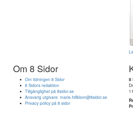
L
Om 8 Sidor
Om tidningen 8 Sidor
8 
8 Sidors redaktion
D
Tillgänglighet på 8sidor.se
1
Ansvarig utgivare:
marie.hillblom@8sidor.se
R
Privacy policy på 8 sidor
P