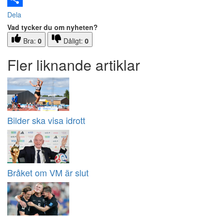
Dela
Vad tycker du om nyheten?
Bra:
0
Dåligt:
0
Fler liknande artiklar
Bilder ska visa idrott
Bråket om VM är slut