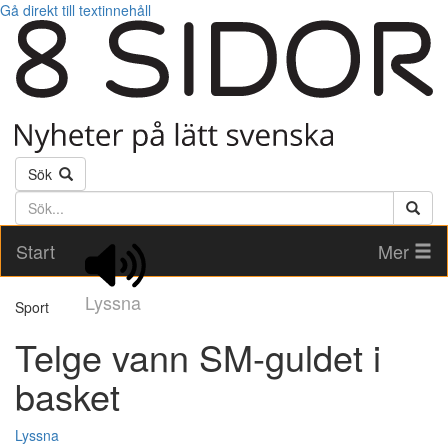
Gå direkt till textinnehåll
Sök
Söktext
Start
Mer
Lyssna
Sport
Telge vann SM-guldet i
basket
Lyssna