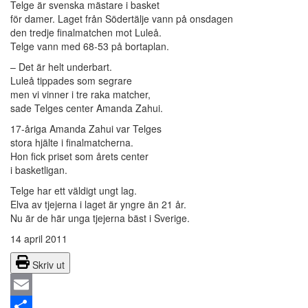
Telge är svenska mästare i basket
för damer. Laget från Södertälje vann på onsdagen
den tredje finalmatchen mot Luleå.
Telge vann med 68-53 på bortaplan.
– Det är helt underbart.
Luleå tippades som segrare
men vi vinner i tre raka matcher,
sade Telges center Amanda Zahui.
17-åriga Amanda Zahui var Telges
stora hjälte i finalmatcherna.
Hon fick priset som årets center
i basketligan.
Telge har ett väldigt ungt lag.
Elva av tjejerna i laget är yngre än 21 år.
Nu är de här unga tjejerna bäst i Sverige.
14 april 2011
Skriv ut
Email