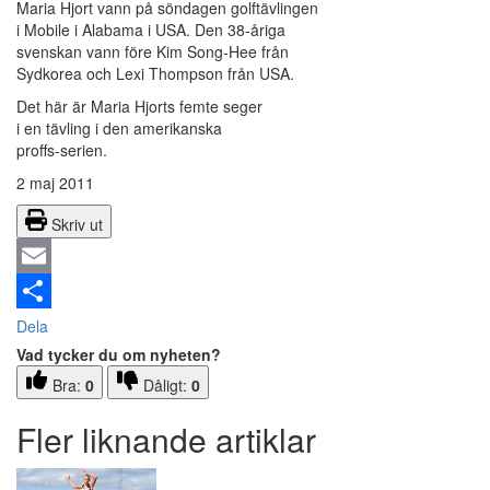
Maria Hjort vann på söndagen golftävlingen
i Mobile i Alabama i USA. Den 38-åriga
svenskan vann före Kim Song-Hee från
Sydkorea och Lexi Thompson från USA.
Det här är Maria Hjorts femte seger
i en tävling i den amerikanska
proffs-serien.
2 maj 2011
Skriv ut
Email
Dela
Vad tycker du om nyheten?
Bra:
0
Dåligt:
0
Fler liknande artiklar