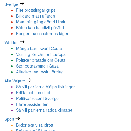
Sverige
Fler brottslingar grips
Billigare mat i affären
Man från gäng dömd i Irak
Båten kan ha blivit påkörd
Kungen på scouternas läger
Världen
Många barn kvar i Ceuta
Varning för värme i Europa
Politiker pratade om Ceuta
Stor begravning i Gaza
Attacker mot ryskt företag
Alla Väljare
Så vill partierna hjälpa flyktingar
Kritik mot Jomshof
Politiker reser i Sverige
Färre assistenter
Så vill partierna rädda klimatet
Sport
Bilder ska visa idrott
Bråket om VM är slut