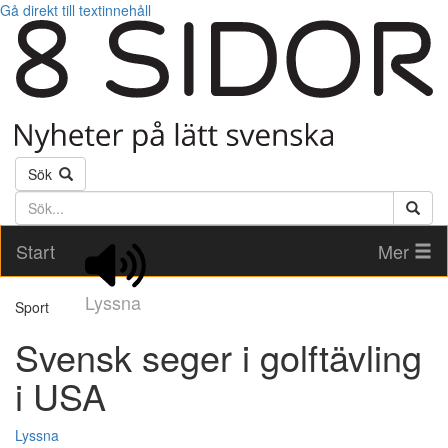
Gå direkt till textinnehåll
Sök
Söktext
Start
Mer
Lyssna
Sport
Svensk seger i golftävling
i USA
Lyssna