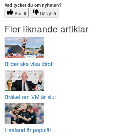
Vad tycker du om nyheten?
Bra:
0
Dåligt:
0
Fler liknande artiklar
Bilder ska visa idrott
Bråket om VM är slut
Haaland är populär