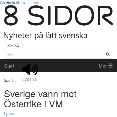
Gå direkt till textinnehåll
Sök
Söktext
Start
Mer
Lyssna
Sport
Sverige vann mot
Österrike i VM
Lyssna