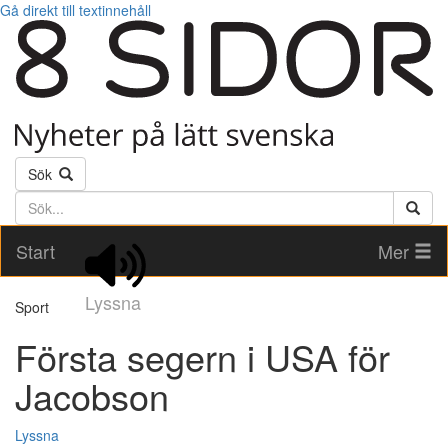
Gå direkt till textinnehåll
Sök
Söktext
Start
Mer
Lyssna
Sport
Första segern i USA för
Jacobson
Lyssna