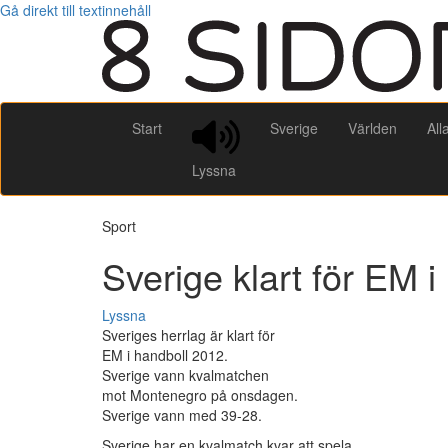
Gå direkt till textinnehåll
Start
Sverige
Världen
All
Lyssna
Sport
Sverige klart för EM i
Lyssna
Sveriges herrlag är klart för
EM i handboll 2012.
Sverige vann kvalmatchen
mot Montenegro på onsdagen.
Sverige vann med 39-28.
Sverige har en kvalmatch kvar att spela.