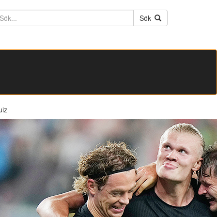
ktext
Sök
uiz