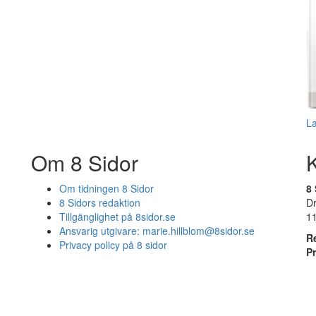
L
Om 8 Sidor
Om tidningen 8 Sidor
8 
8 Sidors redaktion
D
Tillgänglighet på 8sidor.se
1
Ansvarig utgivare:
marie.hillblom@8sidor.se
R
Privacy policy på 8 sidor
P