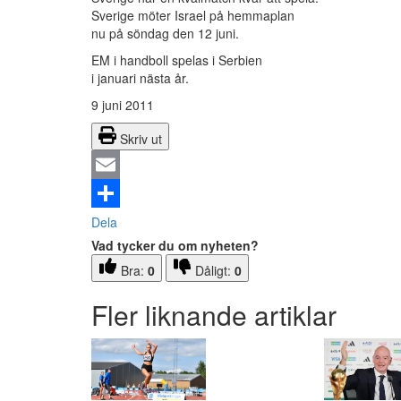
Sverige möter Israel på hemmaplan
nu på söndag den 12 juni.
EM i handboll spelas i Serbien
i januari nästa år.
9 juni 2011
Skriv ut
Email
Dela
Vad tycker du om nyheten?
Bra:
0
Dåligt:
0
Fler liknande artiklar