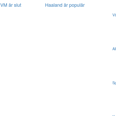
VM är slut
Haaland är populär
Vä
Al
Sp