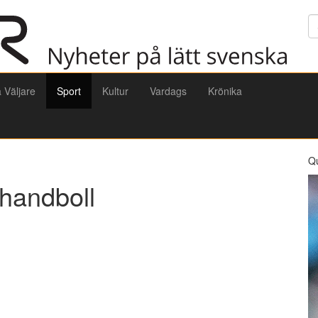
Sö
a Väljare
Sport
Kultur
Vardags
Krönika
Q
 handboll