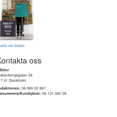
adda ner boken
Kontakta oss
Sidor
rakenbergsgatan 39
17 41 Stockholm
edaktionen:
08-580 02 867
renumerera/Kundtjänst:
08-121 060 38