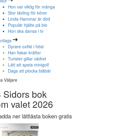
ltur
Hon var viktig för många
Stor tävling för körer
Linda Hammar är död
Populär hjälte på bio
Hon ska dansa i tv
ardags
Dyrare oxfilé i höst
Han fiskar kräftor
Turister gillar vädret
Lätt att spela minigolf
Dags att plocka blåbär
la Väljare
 Sidors bok
om valet 2026
adda ner lättlästa boken gratis