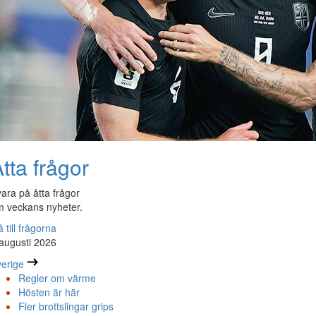
tta frågor
ara på åtta frågor
 veckans nyheter.
 till frågorna
augusti 2026
erige
Regler om värme
Hösten är här
Fler brottslingar grips