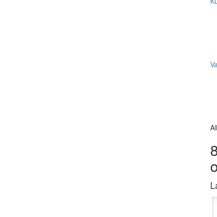
Ku
V
Al
8
L