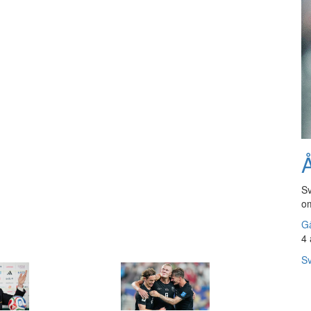
Å
Sv
om
Gå
4 
Sv