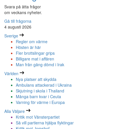
Svara på åtta frågor
om veckans nyheter.
Gå till frågorna
4 augusti 2026
Sverige
Regler om värme
Hösten är här
Fler brottslingar grips
Billigare mat i affären
Man från gäng dömd i Irak
Världen
Nya platser att skydda
Ambulans attackerad i Ukraina
Skjutning i skola i Thailand
Många barn kvar i Ceuta
Varning för värme i Europa
Alla Väljare
Kritik mot Vänsterpartiet
Så vill partierna hjälpa flyktingar
Kritik mot Jomshof