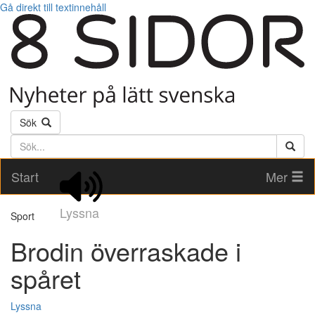
Gå direkt till textinnehåll
Sök
Söktext
Start
Mer
Lyssna
Sport
Brodin överraskade i
spåret
Lyssna