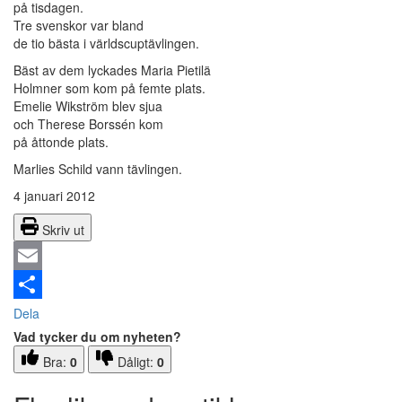
på tisdagen.
Tre svenskor var bland
de tio bästa i världscuptävlingen.
Bäst av dem lyckades Maria Pietilä
Holmner som kom på femte plats.
Emelie Wikström blev sjua
och Therese Borssén kom
på åttonde plats.
Marlies Schild vann tävlingen.
4 januari 2012
Skriv ut
Email
Dela
Vad tycker du om nyheten?
Bra:
0
Dåligt:
0