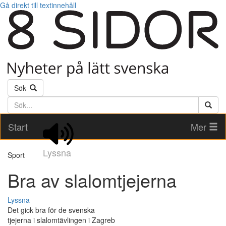
Gå direkt till textinnehåll
Sök
Söktext
Start
Mer
Lyssna
Sport
Bra av slalomtjejerna
Lyssna
Det gick bra för de svenska
tjejerna i slalomtävlingen i Zagreb