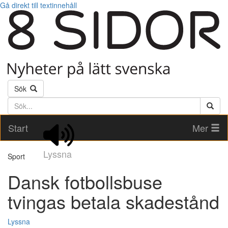
Gå direkt till textinnehåll
Sök
Söktext
Start
Mer
Lyssna
Sport
Dansk fotbollsbuse
tvingas betala skadestånd
Lyssna