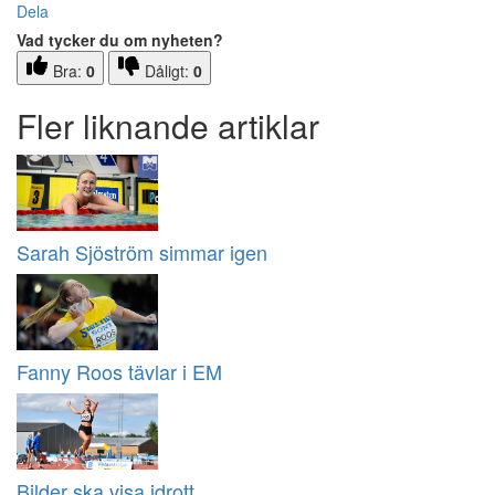
Dela
Vad tycker du om nyheten?
Bra:
0
Dåligt:
0
Fler liknande artiklar
Sarah Sjöström simmar igen
Fanny Roos tävlar i EM
Bilder ska visa idrott