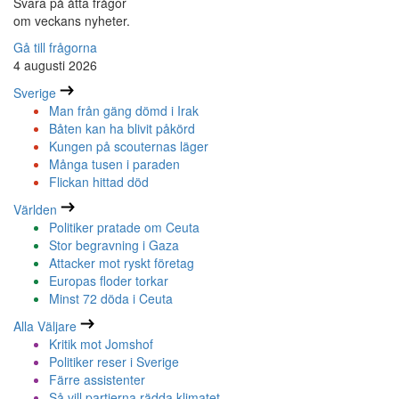
Svara på åtta frågor
om veckans nyheter.
Gå till frågorna
4 augusti 2026
Sverige
Man från gäng dömd i Irak
Båten kan ha blivit påkörd
Kungen på scouternas läger
Många tusen i paraden
Flickan hittad död
Världen
Politiker pratade om Ceuta
Stor begravning i Gaza
Attacker mot ryskt företag
Europas floder torkar
Minst 72 döda i Ceuta
Alla Väljare
Kritik mot Jomshof
Politiker reser i Sverige
Färre assistenter
Så vill partierna rädda klimatet