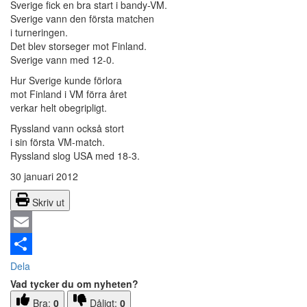
Sverige fick en bra start i bandy-VM.
Sverige vann den första matchen
i turneringen.
Det blev storseger mot Finland.
Sverige vann med 12-0.
Hur Sverige kunde förlora
mot Finland i VM förra året
verkar helt obegripligt.
Ryssland vann också stort
i sin första VM-match.
Ryssland slog USA med 18-3.
30 januari 2012
Skriv ut
Email
Dela
Vad tycker du om nyheten?
Bra:
0
Dåligt:
0