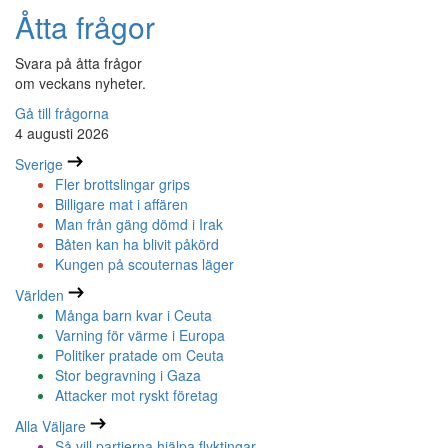
Åtta frågor
Svara på åtta frågor
om veckans nyheter.
Gå till frågorna
4 augusti 2026
Sverige
Fler brottslingar grips
Billigare mat i affären
Man från gäng dömd i Irak
Båten kan ha blivit påkörd
Kungen på scouternas läger
Världen
Många barn kvar i Ceuta
Varning för värme i Europa
Politiker pratade om Ceuta
Stor begravning i Gaza
Attacker mot ryskt företag
Alla Väljare
Så vill partierna hjälpa flyktingar