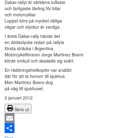
Dakar-rallyt är världens tuffaste
och farligaste tävling för bilar
och motorcyklar.
Loppet körs på mycket dåliga
vägar och olyckor är vanliga.
I årets Dakar-rally hände det
en dödsolycka redan på rallyts
första sträcka i Argentina.
Motorcykelföraren Jorge Martinez Boero
körde omkull och skadade sig svårt.
En räddningshelikopter var snabbt
där för att ta honom till sjukhus.
Men Martinez Boero dog
på väg till sjukhuset.
2 januari 2012
Skriv ut
Email