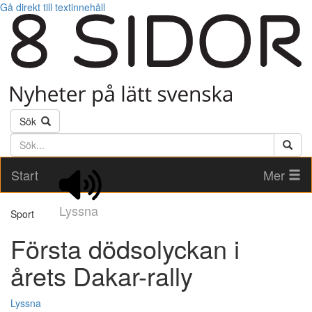
Gå direkt till textinnehåll
Sök
Söktext
Start
Mer
Lyssna
Sport
Första dödsolyckan i
årets Dakar-rally
Lyssna