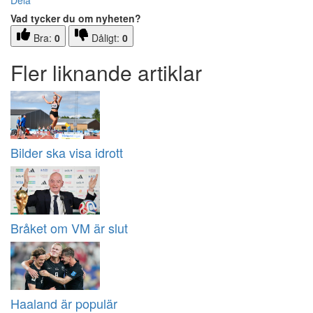
Dela
Vad tycker du om nyheten?
Bra:
0
Dåligt:
0
Fler liknande artiklar
Bilder ska visa idrott
Bråket om VM är slut
Haaland är populär