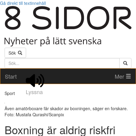
Gå direkt till textinnehåll
Sök
Söktext
Start
Mer
Lyssna
Sport
Även amatörboxare får skador av boxningen, säger en forskare.
Foto: Mustafa Qurashi/Scanpix
Boxning är aldrig riskfri