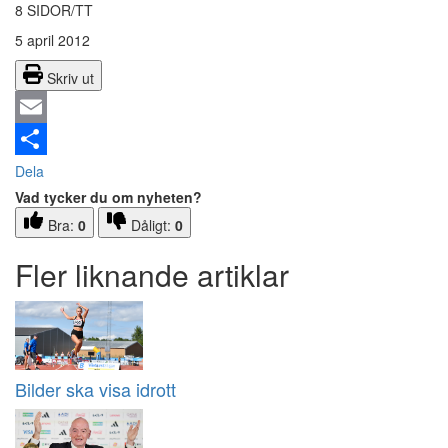
8 SIDOR/TT
5 april 2012
Skriv ut
Email
Dela
Vad tycker du om nyheten?
Bra:
0
Dåligt:
0
Fler liknande artiklar
Bilder ska visa idrott