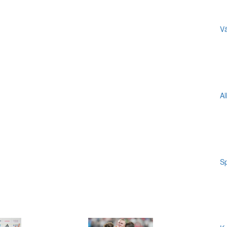
Vä
Al
Sp