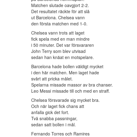
Matchen slutade oavgjort 2-2.
Det resultatet räckte för att slå
ut Barcelona. Chelsea vann
den första matchen med 1-0.
Chelsea vann trots att laget
fick spela med en man mindre
i 50 minuter. Det var försvararen
John Terry som blev utvisad
sedan han knäat en motspelare.
Barcelona hade bollen väldigt mycket
i den här matchen. Men laget hade
svårt att pricka målet.
Spelarna missade massor av bra chanser.
Leo Messi missade till och med en straff.
Chelsea försvarade sig mycket bra.
Och när laget fick chans att
anfalla gick det fort.
Två snabba passningar,
sedan satt bollen i mål.
Fernando Torres och Ramires