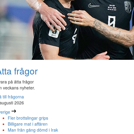
tta frågor
ara på åtta frågor
 veckans nyheter.
 till frågorna
augusti 2026
erige
Fler brottslingar grips
Billigare mat i affären
Man från gäng dömd i Irak