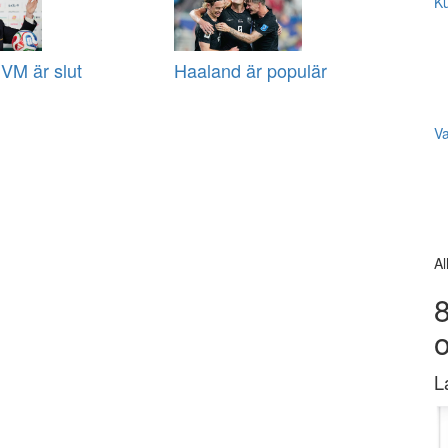
Ku
VM är slut
Haaland är populär
V
Al
8
L