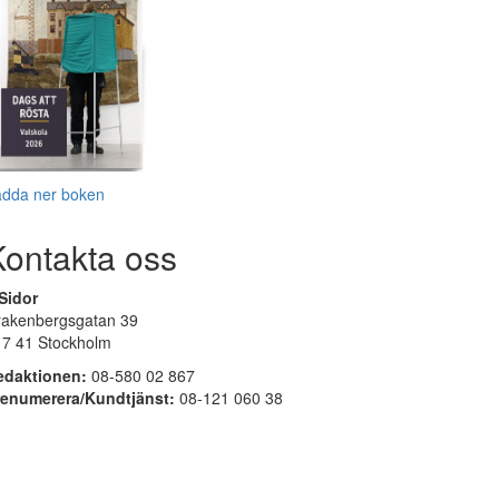
adda ner boken
Kontakta oss
Sidor
rakenbergsgatan 39
17 41 Stockholm
edaktionen:
08-580 02 867
renumerera/Kundtjänst:
08-121 060 38