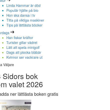
ltur
Linda Hammar är död
Populär hjälte på bio
Hon ska dansa i tv
Titta på viktiga maskiner
Tips på lättlästa böcker
ardags
Han fiskar kräftor
Turister gillar vädret
Lätt att spela minigolf
Dags att plocka blåbär
Kvinnor ser vackrare ut
la Väljare
 Sidors bok
om valet 2026
adda ner lättlästa boken gratis