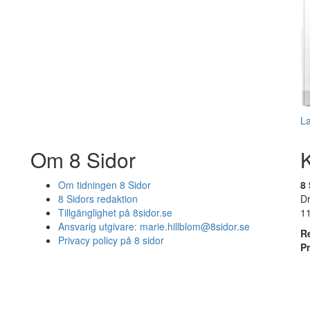
L
Om 8 Sidor
Om tidningen 8 Sidor
8 
8 Sidors redaktion
D
Tillgänglighet på 8sidor.se
1
Ansvarig utgivare:
marie.hillblom@8sidor.se
R
Privacy policy på 8 sidor
P