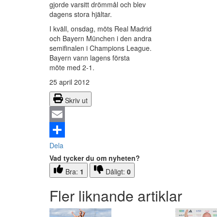
gjorde varsitt drömmål och blev
dagens stora hjältar.
I kväll, onsdag, möts Real Madrid
och Bayern München i den andra
semifinalen i Champions League.
Bayern vann lagens första
möte med 2-1.
25 april 2012
Skriv ut
Email
Dela
Vad tycker du om nyheten?
Bra:
1
Dåligt:
0
Fler liknande artiklar