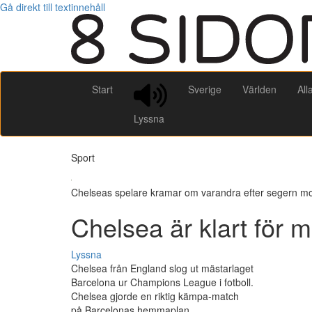
Gå direkt till textinnehåll
Start
Sverige
Världen
All
Lyssna
Sport
Chelseas spelare kramar om varandra efter segern mo
Chelsea är klart för m
Lyssna
Chelsea från England slog ut mästarlaget
Barcelona ur Champions League i fotboll.
Chelsea gjorde en riktig kämpa-match
på Barcelonas hemmaplan.