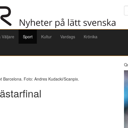
Sö
a Väljare
Sport
Kultur
Vardags
Krönika
Q
t Barcelona. Foto: Andres Kudacki/Scanpix.
ästarfinal