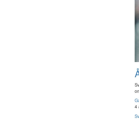
Å
Sv
om
Gå
4 
Sv