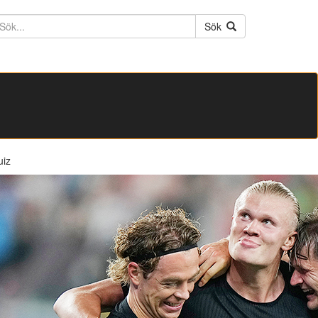
ktext
Sök
uiz