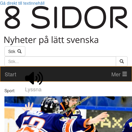
Gå direkt till textinnehåll
Sök
Söktext
Start
Mer
Lyssna
Sport