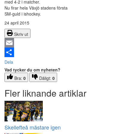
med 4-2 i matcher.
Nu firar hela Växjö stadens första
SM-guld i ishockey.
24 april 2015
Skriv ut
Email
Dela
Vad tycker du om nyheten?
Bra:
0
Dåligt:
0
Fler liknande artiklar
Skellefteå mästare igen