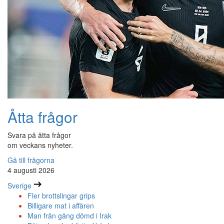
Åtta frågor
Svara på åtta frågor
om veckans nyheter.
Gå till frågorna
4 augusti 2026
Sverige
Fler brottslingar grips
Billigare mat i affären
Man från gäng dömd i Irak