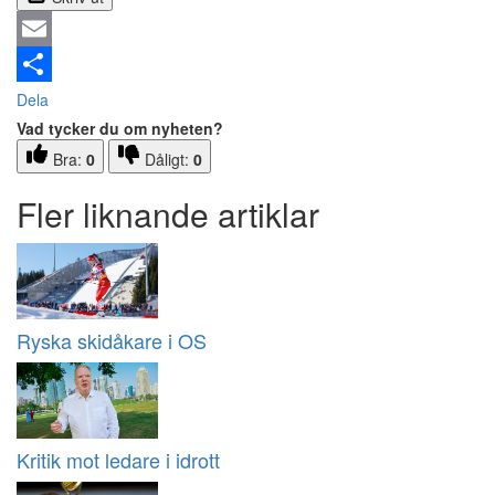
Email
Dela
Vad tycker du om nyheten?
Bra:
0
Dåligt:
0
Fler liknande artiklar
Ryska skidåkare i OS
Kritik mot ledare i idrott