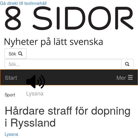
Gå direkt till textinnehåll
Sök
Söktext
Start
Mer
Lyssna
Sport
Hårdare straff för dopning
i Ryssland
Lyssna