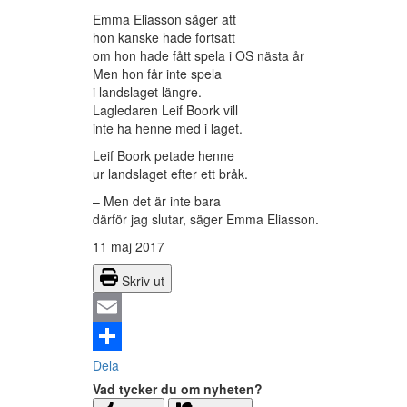
Emma Eliasson säger att
hon kanske hade fortsatt
om hon hade fått spela i OS nästa år
Men hon får inte spela
i landslaget längre.
Lagledaren Leif Boork vill
inte ha henne med i laget.
Leif Boork petade henne
ur landslaget efter ett bråk.
– Men det är inte bara
därför jag slutar, säger Emma Eliasson.
11 maj 2017
Skriv ut
Email
Dela
Vad tycker du om nyheten?