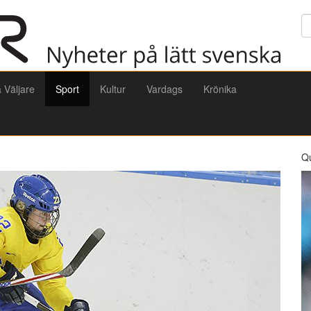
Sö
a Väljare
Sport
Kultur
Vardags
Krönika
Q