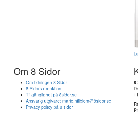
L
Om 8 Sidor
Om tidningen 8 Sidor
8 
8 Sidors redaktion
D
Tillgänglighet på 8sidor.se
1
Ansvarig utgivare:
marie.hillblom@8sidor.se
R
Privacy policy på 8 sidor
P