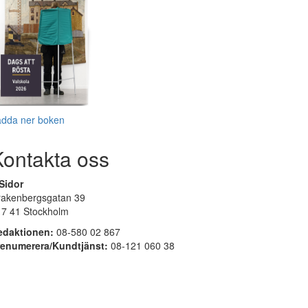
adda ner boken
Kontakta oss
Sidor
rakenbergsgatan 39
17 41 Stockholm
edaktionen:
08-580 02 867
renumerera/Kundtjänst:
08-121 060 38