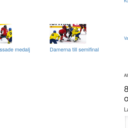
Ku
V
issade medalj
Damerna till semifinal
Al
8
L