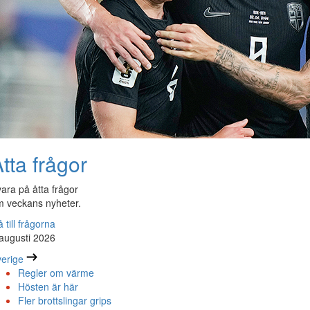
tta frågor
ara på åtta frågor
 veckans nyheter.
 till frågorna
augusti 2026
erige
Regler om värme
Hösten är här
Fler brottslingar grips