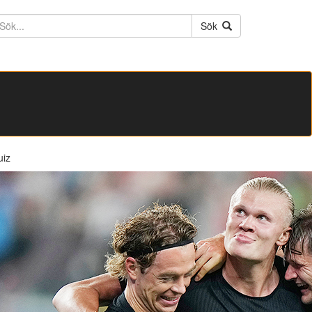
ktext
Sök
uiz