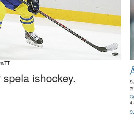
um/TT
Å
 spela ishockey.
Sv
om
Gå
4 
Sv