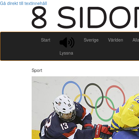
Gå direkt till textinnehåll
Start
Sverige
Världen
All
Lyssna
Sport