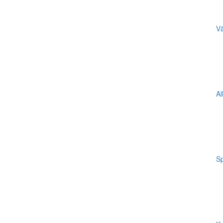
Vä
Al
Sp