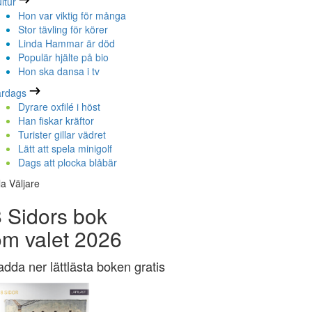
ltur
Hon var viktig för många
Stor tävling för körer
Linda Hammar är död
Populär hjälte på bio
Hon ska dansa i tv
ardags
Dyrare oxfilé i höst
Han fiskar kräftor
Turister gillar vädret
Lätt att spela minigolf
Dags att plocka blåbär
la Väljare
 Sidors bok
om valet 2026
adda ner lättlästa boken gratis