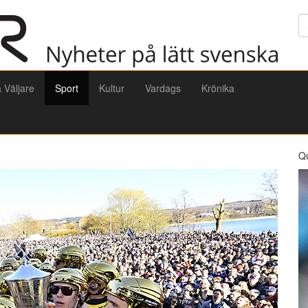
Sö
a Väljare
Sport
Kultur
Vardags
Krönika
Q