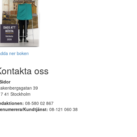
adda ner boken
Kontakta oss
Sidor
rakenbergsgatan 39
17 41 Stockholm
edaktionen:
08-580 02 867
renumerera/Kundtjänst:
08-121 060 38