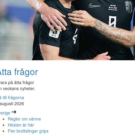
tta frågor
ara på åtta frågor
 veckans nyheter.
 till frågorna
augusti 2026
erige
Regler om värme
Hösten är här
Fler brottslingar grips