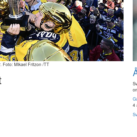
. Foto: Mikael Fritzon /TT
Å
t
Sv
om
Gå
4 
Sv