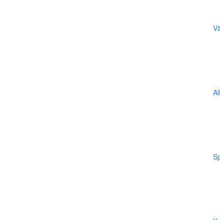
Vä
Al
Sp