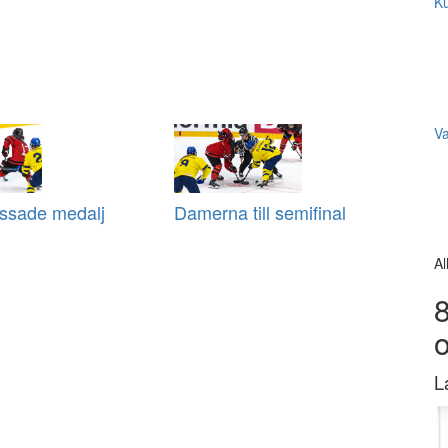
Ku
V
issade medalj
Damerna till semifinal
Al
8
L