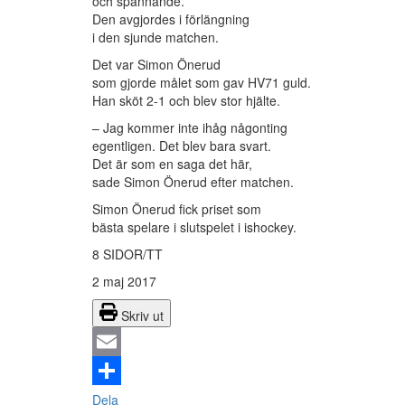
och spännande.
Den avgjordes i förlängning
i den sjunde matchen.
Det var Simon Önerud
som gjorde målet som gav HV71 guld.
Han sköt 2-1 och blev stor hjälte.
– Jag kommer inte ihåg någonting
egentligen. Det blev bara svart.
Det är som en saga det här,
sade Simon Önerud efter matchen.
Simon Önerud fick priset som
bästa spelare i slutspelet i ishockey.
8 SIDOR/TT
2 maj 2017
Skriv ut
Email
Dela