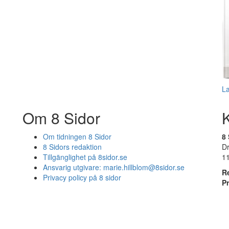
L
Om 8 Sidor
Om tidningen 8 Sidor
8 
8 Sidors redaktion
D
Tillgänglighet på 8sidor.se
1
Ansvarig utgivare:
marie.hillblom@8sidor.se
R
Privacy policy på 8 sidor
P