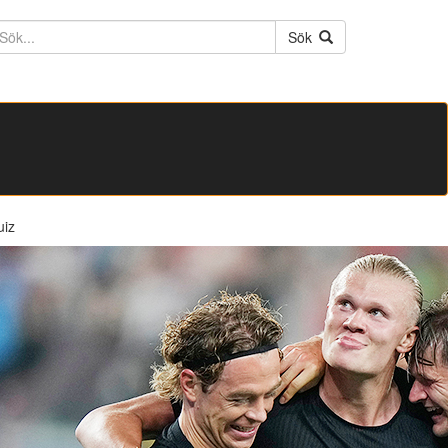
ktext
Sök
uiz