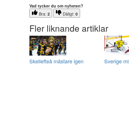
Vad tycker du om nyheten?
Bra:
2
Dåligt:
0
Fler liknande artiklar
Skellefteå mästare igen
Sverige m