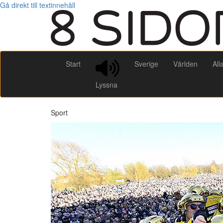
Gå direkt till textinnehåll
Start
Sverige
Världen
All
Lyssna
Sport