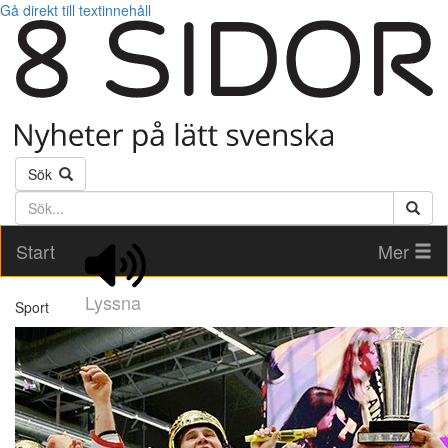
Gå direkt till textinnehåll
Sök
Söktext
Start
Mer
Lyssna
Sport