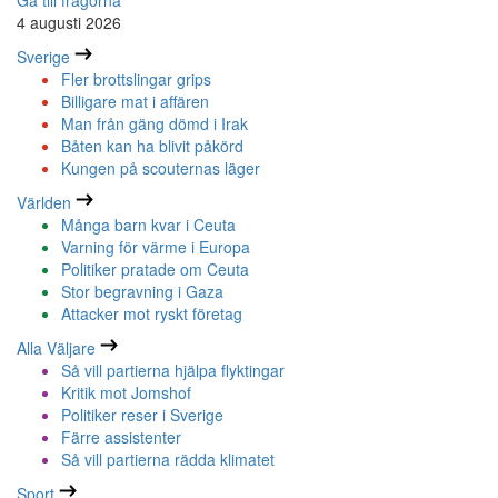
Gå till frågorna
4 augusti 2026
Sverige
Fler brottslingar grips
Billigare mat i affären
Man från gäng dömd i Irak
Båten kan ha blivit påkörd
Kungen på scouternas läger
Världen
Många barn kvar i Ceuta
Varning för värme i Europa
Politiker pratade om Ceuta
Stor begravning i Gaza
Attacker mot ryskt företag
Alla Väljare
Så vill partierna hjälpa flyktingar
Kritik mot Jomshof
Politiker reser i Sverige
Färre assistenter
Så vill partierna rädda klimatet
Sport