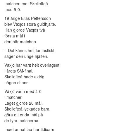
matchen mot Skellefteå
med 5-0.
19-årige Elias Pettersson
blev Växjös stora guldhjälte.
Han gjorde Växjös två
första mål i
den här matchen.
– Det känns helt fantastiskt,
säger den unge hjälten.
Växjö har varit helt överlägset
i årets SM-final.
Skellefteå hade aldrig
någon chans.
Växjö vann med 4-0
i matcher.
Laget gjorde 20 mål.
Skellefteå lyckades bara
göra ett enda mål på
de fyra matcherna.
Inget annat lag har tidigare