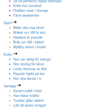
Så vill partierna hjälpa flyktingar
Kritik mot Jomshof
Politiker reser i Sverige
Färre assistenter
Sport
Bilder ska visa idrott
Bråket om VM är slut
Haaland är populär
Bråk om VM i fotboll
Mjällby vidare i kvalet
Kultur
Hon var viktig för många
Stor tävling för körer
Linda Hammar är död
Populär hjälte på bio
Hon ska dansa i tv
Vardags
Dyrare oxfilé i höst
Han fiskar kräftor
Turister gillar vädret
Lätt att spela minigolf