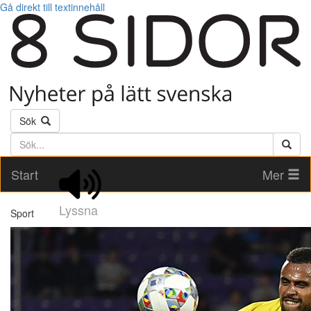
Gå direkt till textinnehåll
Sök
Söktext
Start
Mer
Lyssna
Sport