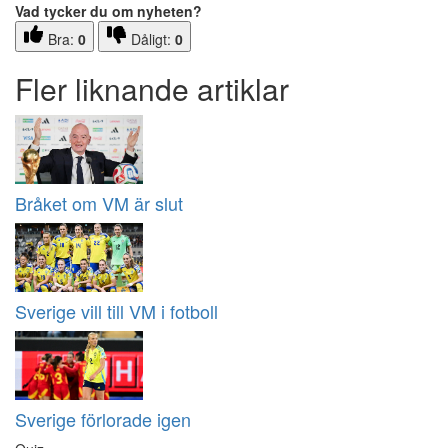
Vad tycker du om nyheten?
Bra:
0
Dåligt:
0
Fler liknande artiklar
Bråket om VM är slut
Sverige vill till VM i fotboll
Sverige förlorade igen