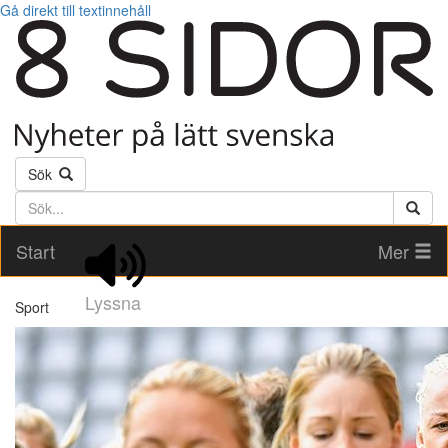
Gå direkt till textinnehåll
Sök
Söktext
Start
Mer
Lyssna
Sport