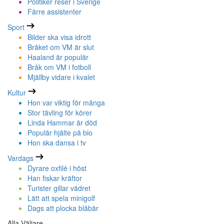
Politiker reser i Sverige
Färre assistenter
Sport
Bilder ska visa idrott
Bråket om VM är slut
Haaland är populär
Bråk om VM i fotboll
Mjällby vidare i kvalet
Kultur
Hon var viktig för många
Stor tävling för körer
Linda Hammar är död
Populär hjälte på bio
Hon ska dansa i tv
Vardags
Dyrare oxfilé i höst
Han fiskar kräftor
Turister gillar vädret
Lätt att spela minigolf
Dags att plocka blåbär
Alla Väljare