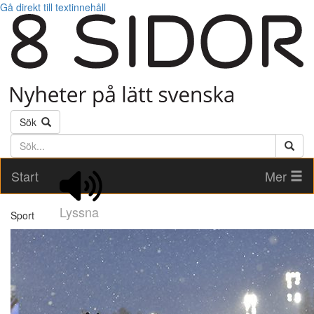
Gå direkt till textinnehåll
Sök
Söktext
Start
Mer
Lyssna
Sport