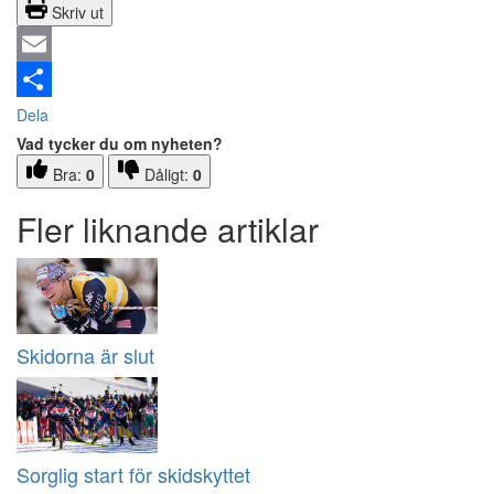
Skriv ut
Email
Dela
Vad tycker du om nyheten?
Bra:
0
Dåligt:
0
Fler liknande artiklar
Skidorna är slut
Sorglig start för skidskyttet