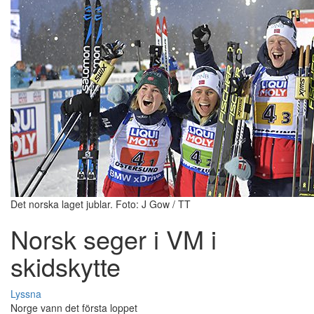
Det norska laget jublar. Foto: J Gow / TT
Norsk seger i VM i
skidskytte
Lyssna
Norge vann det första loppet