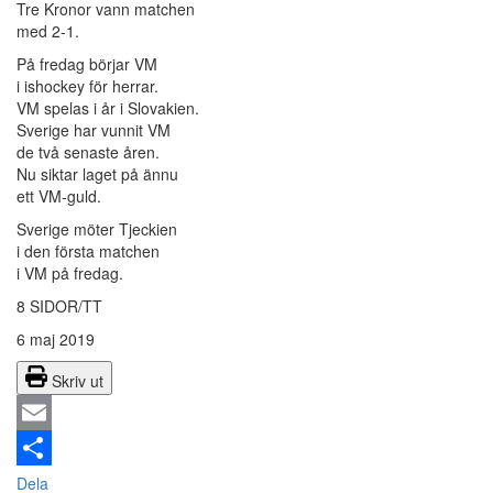
Tre Kronor vann matchen
med 2-1.
På fredag börjar VM
i ishockey för herrar.
VM spelas i år i Slovakien.
Sverige har vunnit VM
de två senaste åren.
Nu siktar laget på ännu
ett VM-guld.
Sverige möter Tjeckien
i den första matchen
i VM på fredag.
8 SIDOR/TT
6 maj 2019
Skriv ut
Email
Dela