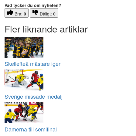
Vad tycker du om nyheten?
Bra:
0
Dåligt:
0
Fler liknande artiklar
Skellefteå mästare igen
Sverige missade medalj
Damerna till semifinal