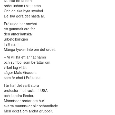
Nu ska de ta bort
ordet indian i sitt namn.
Och de ska byta symbol.
De ska göra det nästa år.
Frölunda har använt
ett gammalt ord för
den amerikanska
urbefolkningen
i sitt namn.
Många tycker inte om det ordet.
– Vi vill ha ett annat namn
och symbol som berättar om
vilket lag vi är,
säger Mats Grauers
som är chef i Frölunda.
I år har det varit stora
protester mot rasism i USA
och i andra länder.
Människor pratar om hur
svarta människor blir behandlade.
Men också om andra grupper.