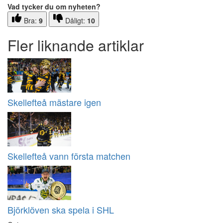
Vad tycker du om nyheten?
Bra:
9
Dåligt:
10
Fler liknande artiklar
Skellefteå mästare igen
Skellefteå vann första matchen
Björklöven ska spela i SHL