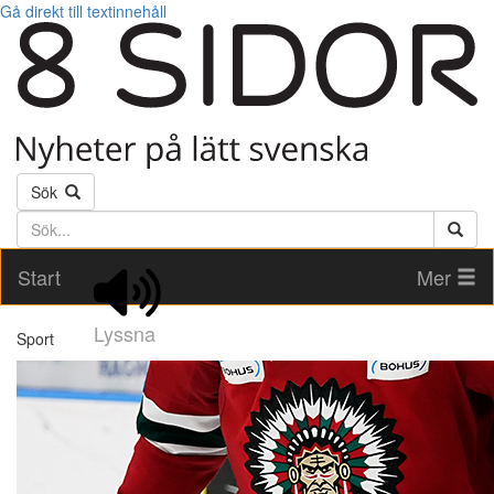
Gå direkt till textinnehåll
Sök
Söktext
Start
Mer
Lyssna
Sport