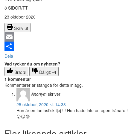
8 SIDOR/TT
23 oktober 2020
Skriv ut
Email
Dela
Vad tycker du om nyheten?
Bra:
3
Dåligt:
-4
1 kommentar
Kommentarer är stängda för detta inlägg.
Anonym
skriver:
25 oktober, 2020 kl. 14:33
Hon är en fantastisk tjej !!! Hon hade inte en egen tränare !
😮😮😎
Fler liknande artiklar