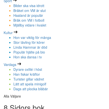
Sport
Bilder ska visa idrott
Bråket om VM är slut
Haaland är populär
Bråk om VM i fotboll
Mjällby vidare i kvalet
Kultur
Hon var viktig för många
Stor tävling för körer
Linda Hammar är död
Populär hjälte på bio
Hon ska dansa i tv
Vardags
Dyrare oxfilé i höst
Han fiskar kräftor
Turister gillar vädret
Lätt att spela minigolf
Dags att plocka blåbär
Alla Väljare
8 Sidors bok