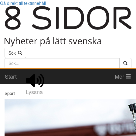
Gå direkt till textinnehåll
Sök
Söktext
Start
Mer
Lyssna
Sport