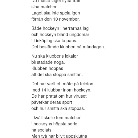
Nu måste laget flytta fram
sina matcher.
Laget ska inte spela igen
förrän den 10 november.
Både hockeyn i herrarnas lag
och hockeyn bland ungdomar
i Linköping ska ta paus.
Det bestämde klubben på måndagen.
Nu ska klubbens lokaler
bli städade noga.
Klubben hoppas
att det ska stoppa smittan.
Det har varit ett möte på telefon
med 14 klubbar inom hockeyn.
De har pratat om hur viruset
påverkar deras sport
och hur smitta ska stoppas.
I kväll skulle fem matcher
i hockeyns högsta serie
ha spelats.
Men två har blivit uppskjutna