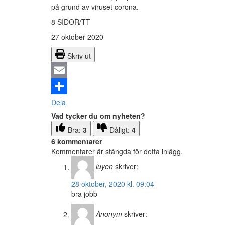
på grund av viruset corona.
8 SIDOR/TT
27 oktober 2020
Skriv ut
Email
Dela
Vad tycker du om nyheten?
Bra:
3
Dåligt:
4
6 kommentarer
Kommentarer är stängda för detta inlägg.
luyen
skriver:
28 oktober, 2020 kl. 09:04
bra jobb
Anonym
skriver: