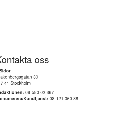
Kontakta oss
Sidor
rakenbergsgatan 39
17 41 Stockholm
edaktionen:
08-580 02 867
renumerera/Kundtjänst:
08-121 060 38