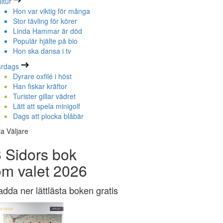
ltur
Hon var viktig för många
Stor tävling för körer
Linda Hammar är död
Populär hjälte på bio
Hon ska dansa i tv
ardags
Dyrare oxfilé i höst
Han fiskar kräftor
Turister gillar vädret
Lätt att spela minigolf
Dags att plocka blåbär
la Väljare
 Sidors bok
om valet 2026
adda ner lättlästa boken gratis