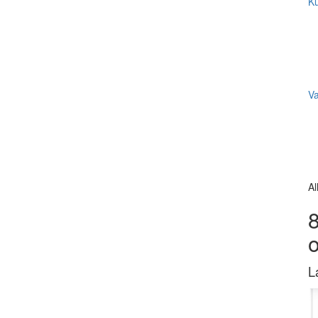
Ku
V
Al
8
L