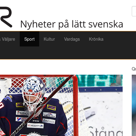
Sö
a Väljare
Sport
Kultur
Vardags
Krönika
Q