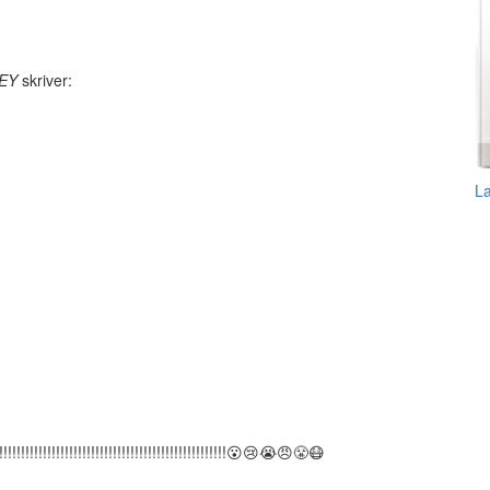
EY
skriver:
L
!!!!!!!!!!!!!!!!!!!!!!!!!!!!!!!!!!!!!!!!!!!!!!!!😮😢😭😠😤😷