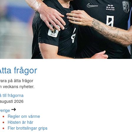
tta frågor
ara på åtta frågor
 veckans nyheter.
 till frågorna
augusti 2026
erige
Regler om värme
Hösten är här
Fler brottslingar grips