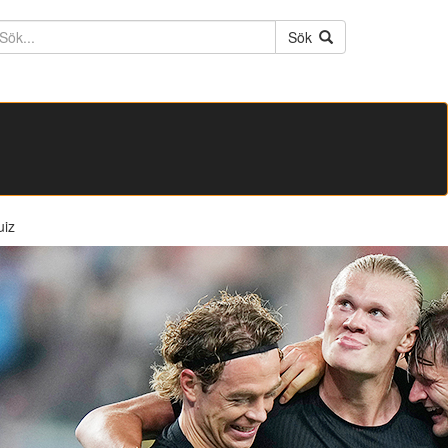
ktext
Sök
uiz