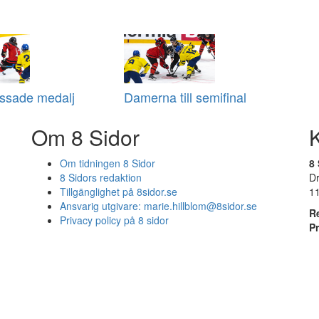
issade medalj
Damerna till semifinal
Om 8 Sidor
Om tidningen 8 Sidor
8 
8 Sidors redaktion
D
Tillgänglighet på 8sidor.se
1
Ansvarig utgivare:
marie.hillblom@8sidor.se
R
Privacy policy på 8 sidor
P