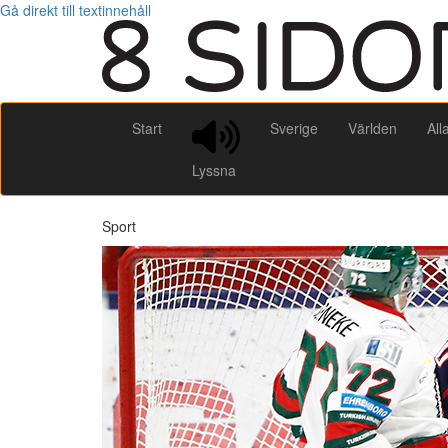
Gå direkt till textinnehåll
Start
Sverige
Världen
All
Lyssna
Sport