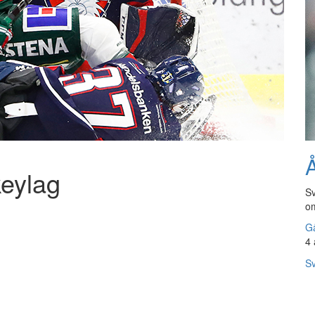
Å
keylag
Sv
om
Gå
4 
Sv