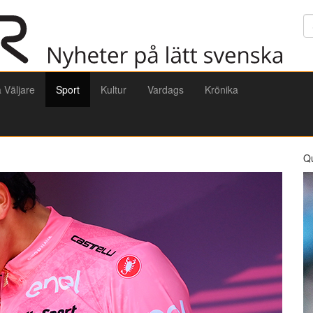
Sö
a Väljare
Sport
Kultur
Vardags
Krönika
Q