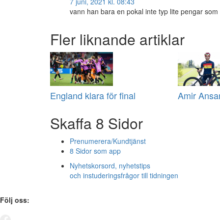
7 juni, 2021 kl. 08:43
vann han bara en pokal inte typ lite pengar som 
Fler liknande artiklar
England klara för final
Amir Ansar
Skaffa 8 Sidor
Prenumerera/Kundtjänst
8 Sidor som app
Nyhetskorsord, nyhetstips
och instuderingsfrågor till tidningen
Följ oss: