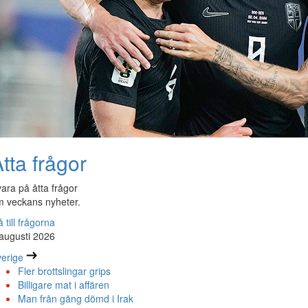
tta frågor
ara på åtta frågor
 veckans nyheter.
 till frågorna
augusti 2026
erige
Fler brottslingar grips
Billigare mat i affären
Man från gäng dömd i Irak