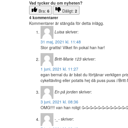
Vad tycker du om nyheten?
Bra:
6
Dåligt:
2
4 kommentarer
Kommentarer är stängda för detta inlägg.
Luisa
skriver:
31 maj, 2021 kl. 11:48
Stor grattis! Vilket fin pokal han har!
Britt-Marie 123
skriver:
1 juni, 2021 kl. 11:27
egan bernal du är bäst du förtjänar verkligen pr
cykeltävling eller potatis hej då puss puss //Britt
En på jorden
skriver:
3 juni, 2021 kl. 08:36
OMG!!!! van han roligt 🥳🥳🥳🥳🥳🥳🥳🥳🥳🥳🥳
-_-
skriver: