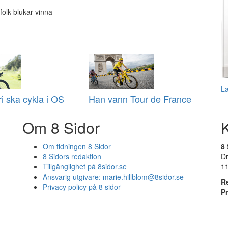
folk blukar vinna
L
i ska cykla i OS
Han vann Tour de France
Om 8 Sidor
Om tidningen 8 Sidor
8 
8 Sidors redaktion
D
Tillgänglighet på 8sidor.se
1
Ansvarig utgivare:
marie.hillblom@8sidor.se
R
Privacy policy på 8 sidor
P