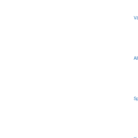
Vä
Al
Sp