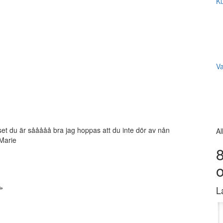
Ku
V
iset du är sååååå bra jag hoppas att du inte dör av nån
Al
-Marie
8

L