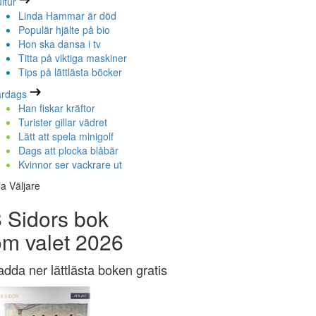
ltur
Linda Hammar är död
Populär hjälte på bio
Hon ska dansa i tv
Titta på viktiga maskiner
Tips på lättlästa böcker
ardags
Han fiskar kräftor
Turister gillar vädret
Lätt att spela minigolf
Dags att plocka blåbär
Kvinnor ser vackrare ut
la Väljare
 Sidors bok
om valet 2026
adda ner lättlästa boken gratis