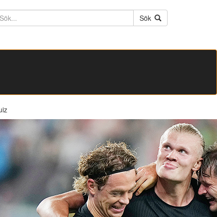
ktext
Sök
uiz