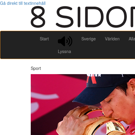
Gå direkt till textinnehåll
Start
Sverige
Världen
All
Lyssna
Sport