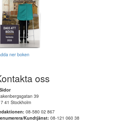
adda ner boken
Kontakta oss
Sidor
rakenbergsgatan 39
17 41 Stockholm
edaktionen:
08-580 02 867
renumerera/Kundtjänst:
08-121 060 38