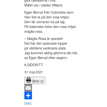
gick cyklisterna i mål.
Målet var i staden Milano.
Egan Bernal från Colombia vann.
Han fick ta på den rosa tröjan.
Den får vinnaren ha på sig.
På italienska heter den rosa tröjan
maglia rosa.
– Maglia Rosa är speciell.
Det här det vackraste loppet
på världens vackraste plats.
Jag kommer aldrig glömma det här,
sa Egan Bernal efter segern.
8 SIDOR/TT
31 maj 2021
Skriv ut
Email
Dela