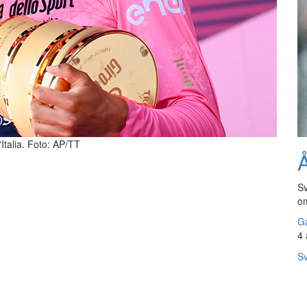
Italia. Foto: AP/TT
Å
Sv
om
Gå
4 
Sv