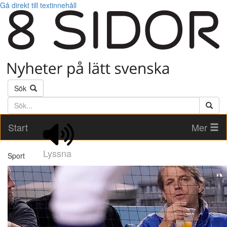
Gå direkt till textinnehåll
Sök
Söktext
Start
Mer
Lyssna
Sport