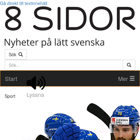
Gå direkt till textinnehåll
Sök
Söktext
Start
Mer
Lyssna
Sport