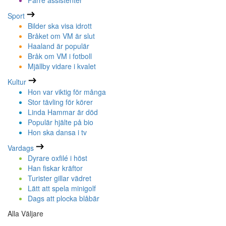
Färre assistenter
Sport
Bilder ska visa idrott
Bråket om VM är slut
Haaland är populär
Bråk om VM i fotboll
Mjällby vidare i kvalet
Kultur
Hon var viktig för många
Stor tävling för körer
Linda Hammar är död
Populär hjälte på bio
Hon ska dansa i tv
Vardags
Dyrare oxfilé i höst
Han fiskar kräftor
Turister gillar vädret
Lätt att spela minigolf
Dags att plocka blåbär
Alla Väljare