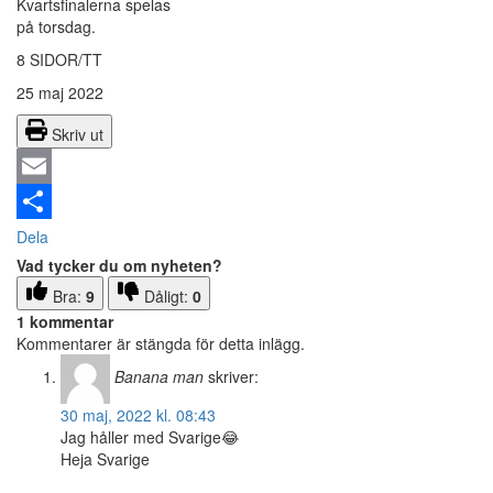
Kvartsfinalerna spelas
på torsdag.
8 SIDOR/TT
25 maj 2022
Skriv ut
Email
Dela
Vad tycker du om nyheten?
Bra:
9
Dåligt:
0
1 kommentar
Kommentarer är stängda för detta inlägg.
Banana man
skriver:
30 maj, 2022 kl. 08:43
Jag håller med Svarige😂
Heja Svarige