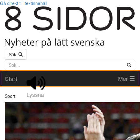
Gå direkt till textinnehåll
Sök
Söktext
Start
Mer
Lyssna
Sport