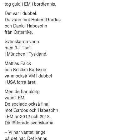
tog guld i EM i bordtennis.
Det var i dubbel.
De vann mot Robert Gardos
och Daniel Habesohn
från Österrike.
Svenskarna vann
med 3-1 i set
i München i Tyskland.
Mattias Falck
och Kristian Karlsson
vann också VM i dubbel
i USA förra året.
Men de har aldrig
vunnit EM.
De spelade också final
mot Gardos och Habesohn
i EM år 2012 och 2018.
Då förlorade svenskarna.
– Vi har väntat länge
på det här. Det känns