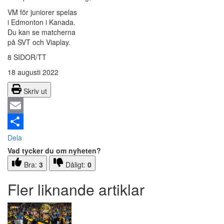
VM för juniorer spelas
i Edmonton i Kanada.
Du kan se matcherna
på SVT och Viaplay.
8 SIDOR/TT
18 augusti 2022
Skriv ut
Email
Dela
Vad tycker du om nyheten?
Bra:
3
Dåligt:
0
Fler liknande artiklar