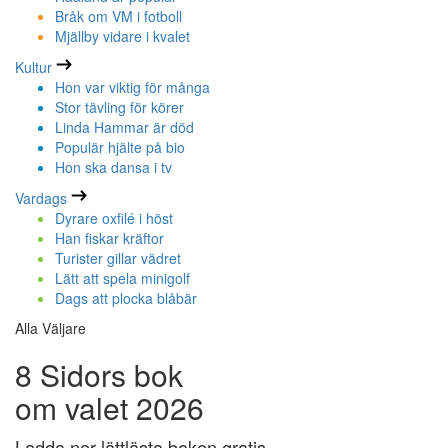
Bråk om VM i fotboll
Mjällby vidare i kvalet
Kultur
Hon var viktig för många
Stor tävling för körer
Linda Hammar är död
Populär hjälte på bio
Hon ska dansa i tv
Vardags
Dyrare oxfilé i höst
Han fiskar kräftor
Turister gillar vädret
Lätt att spela minigolf
Dags att plocka blåbär
Alla Väljare
8 Sidors bok
om valet 2026
Ladda ner lättlästa boken gratis