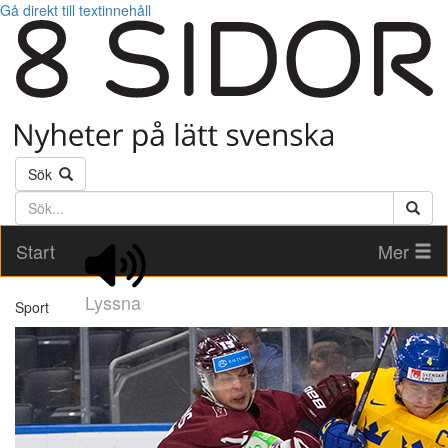
Gå direkt till textinnehåll
Sök
Söktext
Start
Mer
Lyssna
Sport