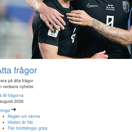
tta frågor
ara på åtta frågor
 veckans nyheter.
 till frågorna
augusti 2026
erige
Regler om värme
Hösten är här
Fler brottslingar grips