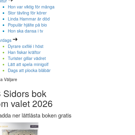
ltur
Hon var viktig för många
Stor tävling för körer
Linda Hammar är död
Populär hjälte på bio
Hon ska dansa i tv
ardags
Dyrare oxfilé i höst
Han fiskar kräftor
Turister gillar vädret
Lätt att spela minigolf
Dags att plocka blåbär
la Väljare
 Sidors bok
om valet 2026
adda ner lättlästa boken gratis