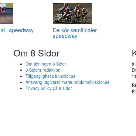
inal i speedway
De kör semifinaler i
speedway
Om 8 Sidor
Om tidningen 8 Sidor
8 
8 Sidors redaktion
D
Tillgänglighet på 8sidor.se
1
Ansvarig utgivare:
marie.hillblom@8sidor.se
R
Privacy policy på 8 sidor
P