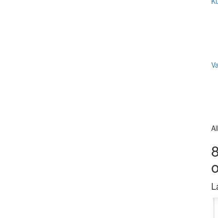
Ku
V
Al
8
L