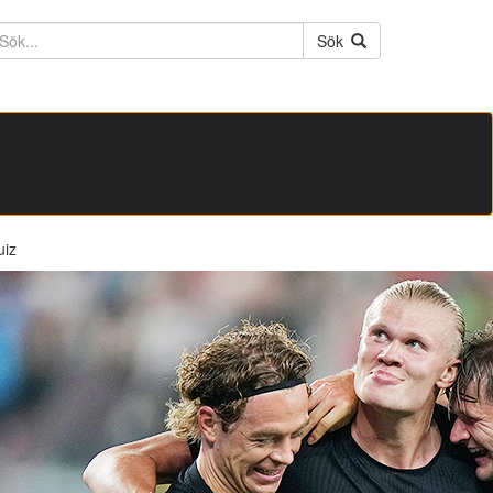
ktext
Sök
uiz