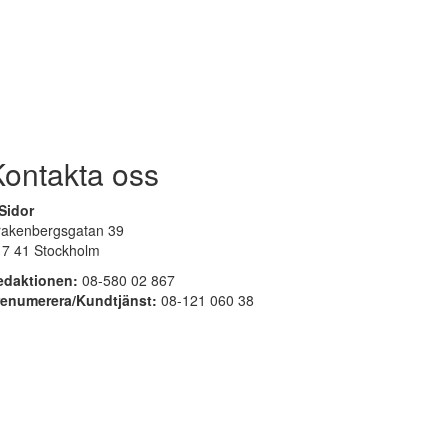
Kontakta oss
Sidor
rakenbergsgatan 39
17 41 Stockholm
edaktionen:
08-580 02 867
renumerera/Kundtjänst:
08-121 060 38