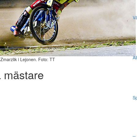
Vä
Al
Zmarzlik i Lejonen. Foto: TT
 mästare
Sp