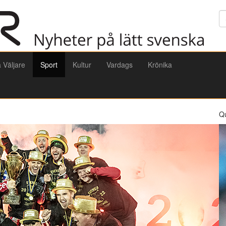
Sö
a Väljare
Sport
Kultur
Vardags
Krönika
Q