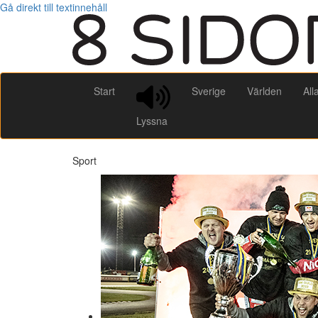
Gå direkt till textinnehåll
Start
Sverige
Världen
All
Lyssna
Sport