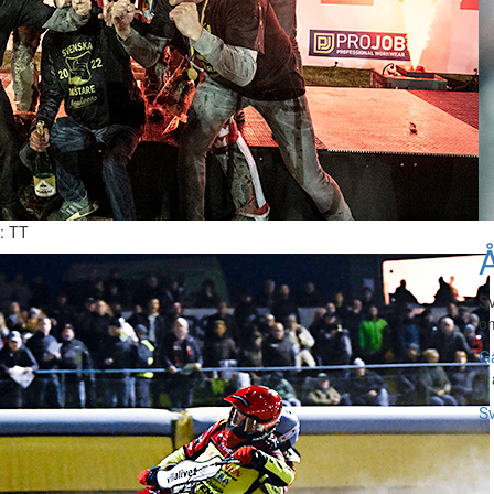
: TT
Å
Sv
om
Gå
4 
Sv