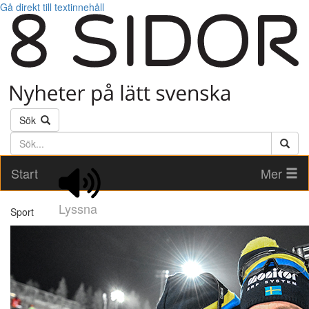
Gå direkt till textinnehåll
Sök
Söktext
Start
Mer
Lyssna
Sport