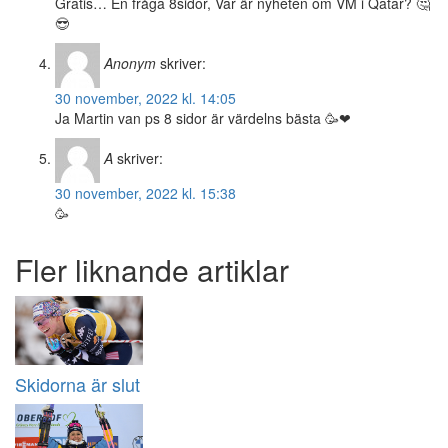
Gratis… En fråga 8sidor, Var är nyheten om VM i Qatar? 🤔
😎
Anonym
skriver:
30 november, 2022 kl. 14:05
Ja Martin van ps 8 sidor är värdelns bästa 🥳❤
A
skriver:
30 november, 2022 kl. 15:38
🥳
Fler liknande artiklar
Skidorna är slut