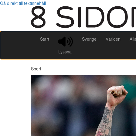
Gå direkt till textinnehåll
Start
Sverige
Världen
All
Lyssna
Sport