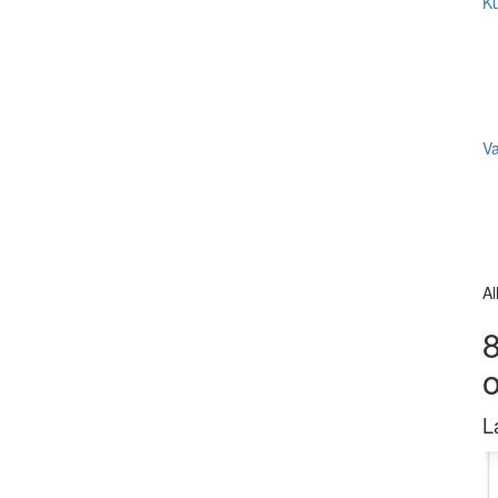
Ku
V
Al
8
L