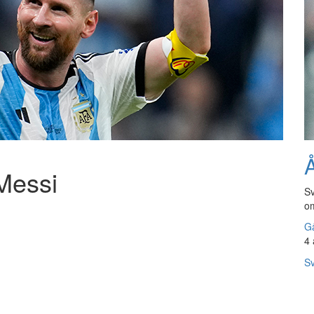
Å
 Messi
Sv
om
Gå
4 
Sv