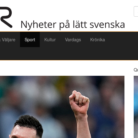
Sö
a Väljare
Sport
Kultur
Vardags
Krönika
Q