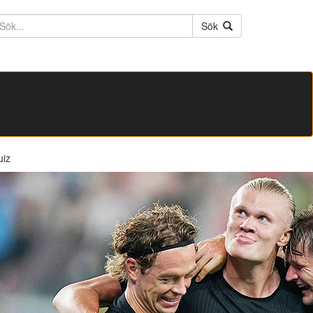
ktext
Sök
uiz