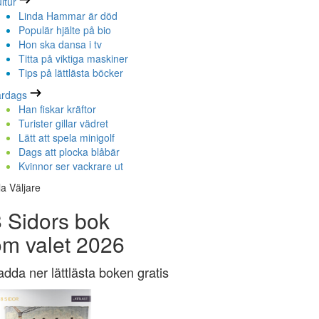
ltur
Linda Hammar är död
Populär hjälte på bio
Hon ska dansa i tv
Titta på viktiga maskiner
Tips på lättlästa böcker
ardags
Han fiskar kräftor
Turister gillar vädret
Lätt att spela minigolf
Dags att plocka blåbär
Kvinnor ser vackrare ut
la Väljare
 Sidors bok
om valet 2026
adda ner lättlästa boken gratis