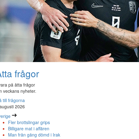
tta frågor
ara på åtta frågor
 veckans nyheter.
 till frågorna
augusti 2026
erige
Fler brottslingar grips
Billigare mat i affären
Man från gäng dömd i Irak