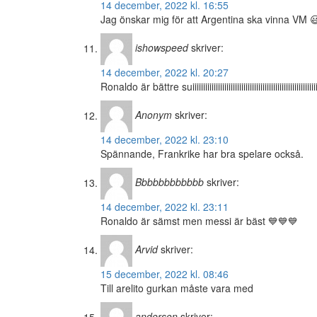
14 december, 2022 kl. 16:55
Jag önskar mig för att Argentina ska vinna VM 
ishowspeed
skriver:
14 december, 2022 kl. 20:27
Ronaldo är bättre suiiiiiiiiiiiiiiiiiiiiiiiiiiiiiiiiiiiiiiiiiiiiiiiiiiiiiiiiiiiiiii
Anonym
skriver:
14 december, 2022 kl. 23:10
Spännande, Frankrike har bra spelare också.
Bbbbbbbbbbbb
skriver:
14 december, 2022 kl. 23:11
Ronaldo är sämst men messi är bäst 💙💙💙
Arvid
skriver:
15 december, 2022 kl. 08:46
Till arelito gurkan måste vara med
anderson
skriver: