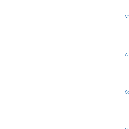
Vä
Al
Sp