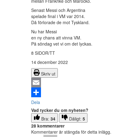
mellan Frankrike och Marocko.
Senast Messi och Argentina
spelade final i VM var 2014.
Då förlorade de mot Tyskland.
Nu har Messi
en ny chans att vinna VM.
På söndag vet vi om det lyckas.
8 SIDOR/TT
14 december 2022
Skriv ut
Email
Dela
Vad tycker du om nyheten?
Bra:
34
Dåligt:
5
28 kommentarer
Kommentarer är stängda för detta inlägg.