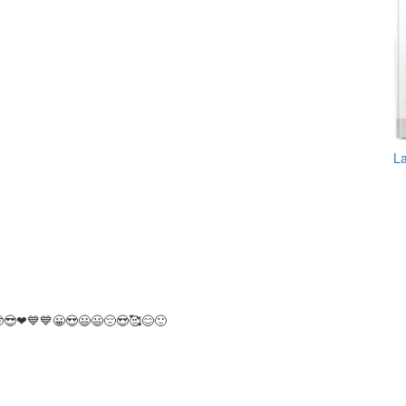
L
! 🤠😎❤💙💙😀😍😃😃😔😍🥰😊🙂