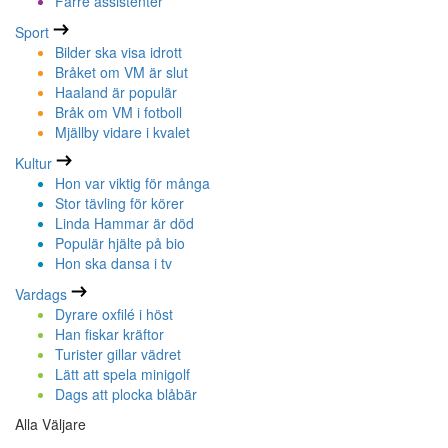
Färre assistenter
Sport
Bilder ska visa idrott
Bråket om VM är slut
Haaland är populär
Bråk om VM i fotboll
Mjällby vidare i kvalet
Kultur
Hon var viktig för många
Stor tävling för körer
Linda Hammar är död
Populär hjälte på bio
Hon ska dansa i tv
Vardags
Dyrare oxfilé i höst
Han fiskar kräftor
Turister gillar vädret
Lätt att spela minigolf
Dags att plocka blåbär
Alla Väljare