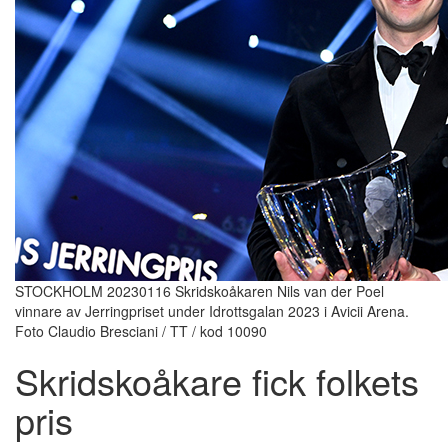
STOCKHOLM 20230116 Skridskoåkaren Nils van der Poel
vinnare av Jerringpriset under Idrottsgalan 2023 i Avicii Arena.
Foto Claudio Bresciani / TT / kod 10090
Skridskoåkare fick folkets
pris