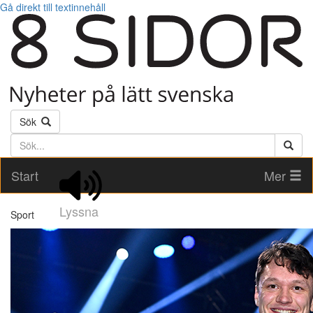
Gå direkt till textinnehåll
Sök
Söktext
Start
Mer
Lyssna
Sport