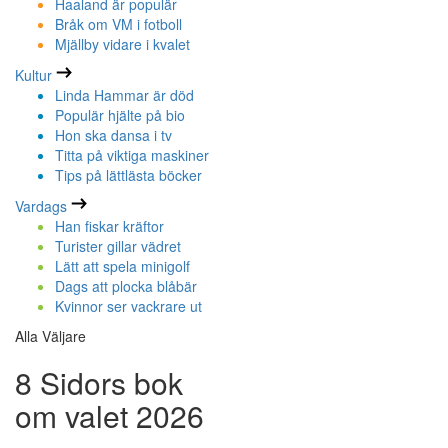
Haaland är populär
Bråk om VM i fotboll
Mjällby vidare i kvalet
Kultur
Linda Hammar är död
Populär hjälte på bio
Hon ska dansa i tv
Titta på viktiga maskiner
Tips på lättlästa böcker
Vardags
Han fiskar kräftor
Turister gillar vädret
Lätt att spela minigolf
Dags att plocka blåbär
Kvinnor ser vackrare ut
Alla Väljare
8 Sidors bok
om valet 2026