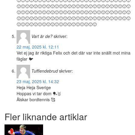
🙂🙂🙂🙂🙂🙂🙂🙂🙂🙂🙂🙂🙂🙂🙂🙂🙂🙂🙂🙂🙂🙂🙂🙂🙂🙂🙂
🙂🙂🙂🙂🙂🙂🙂🙂🙂🙂🙂🙂🙂🙂🙂🙂🙂🙂🙂🙂🙂🙂🙂🙂🙂🙂🙂
🙂🙂🙂🙂🙂🙂🙂🙂🙂🙂🙂🙂🙂🙂🙂🙂🙂🙂🙂🙂🙂🙂🙂🙂🙂🙂🙂
🙂🙂🙂🙂🙂🙂🙂🙂🙂🙂🙂🙂🙂🙂🙂🙂🙂🙂🙂🙂🙂🙂🙂🙂🙂🙂🙂
🙂🙂🙂🙂🙂🙂🙂🙂🙂🙂🙂🙂🙂🙂🙂🙂🙂🙂🙂
Vart är de?
skriver:
22 maj, 2025 kl. 12:11
Vet ej jag är riktiga Felix och det där var inte snällt mot mina
fåglar 🐦
Tufflendebrud
skriver:
23 maj, 2025 kl. 14:32
Heja Heja Sverige
Hoppas vi tar dom 🏓🥇
Älskar bordtennis 🥰
Fler liknande artiklar