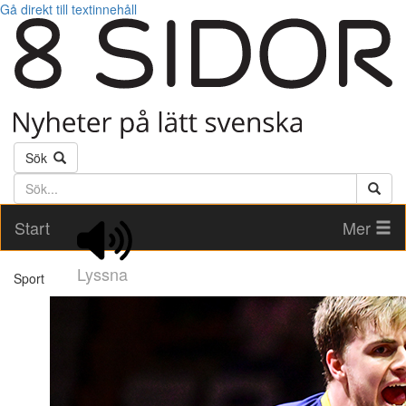
Gå direkt till textinnehåll
Sök
Söktext
Start
Mer
Lyssna
Sport