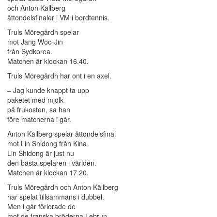
och Anton Källberg
åttondelsfinaler i VM i bordtennis.
Truls Möregårdh spelar
mot Jang Woo-Jin
från Sydkorea.
Matchen är klockan 16.40.
Truls Möregårdh har ont i en axel.
– Jag kunde knappt ta upp
paketet med mjölk
på frukosten, sa han
före matcherna i går.
Anton Källberg spelar åttondelsfinal
mot Lin Shidong från Kina.
Lin Shidong är just nu
den bästa spelaren i världen.
Matchen är klockan 17.20.
Truls Möregårdh och Anton Källberg
har spelat tillsammans i dubbel.
Men i går förlorade de
mot de franska bröderna Lebrun.