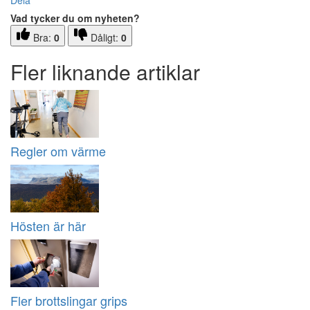
Dela
Vad tycker du om nyheten?
Bra:
0
Dåligt:
0
Fler liknande artiklar
Regler om värme
Hösten är här
Fler brottslingar grips