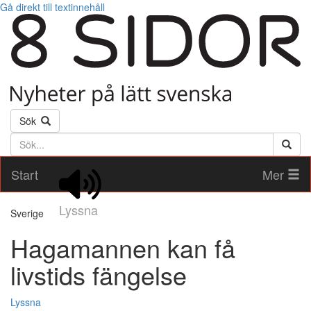
Gå direkt till textinnehåll
Sök
Söktext
Start
Mer
Lyssna
Sverige
Hagamannen kan få
livstids fängelse
Lyssna