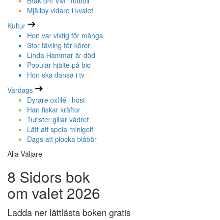
Bråk om VM i fotboll
Mjällby vidare i kvalet
Kultur
Hon var viktig för många
Stor tävling för körer
Linda Hammar är död
Populär hjälte på bio
Hon ska dansa i tv
Vardags
Dyrare oxfilé i höst
Han fiskar kräftor
Turister gillar vädret
Lätt att spela minigolf
Dags att plocka blåbär
Alla Väljare
8 Sidors bok
om valet 2026
Ladda ner lättlästa boken gratis