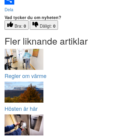
Dela
Vad tycker du om nyheten?
Bra:
0
Dåligt:
0
Fler liknande artiklar
Regler om värme
Hösten är här