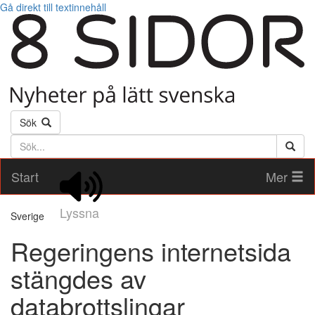
Gå direkt till textinnehåll
Sök
Söktext
Start
Mer
Lyssna
Sverige
Regeringens internetsida
stängdes av
databrottslingar