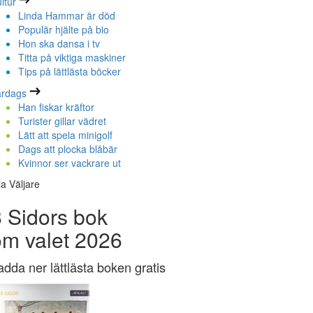
ltur
Linda Hammar är död
Populär hjälte på bio
Hon ska dansa i tv
Titta på viktiga maskiner
Tips på lättlästa böcker
ardags
Han fiskar kräftor
Turister gillar vädret
Lätt att spela minigolf
Dags att plocka blåbär
Kvinnor ser vackrare ut
la Väljare
 Sidors bok
om valet 2026
adda ner lättlästa boken gratis