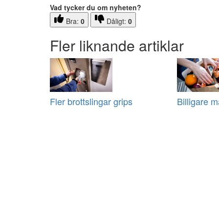
Vad tycker du om nyheten?
Bra:
0
Dåligt:
0
Fler liknande artiklar
Fler brottslingar grips
Billigare m