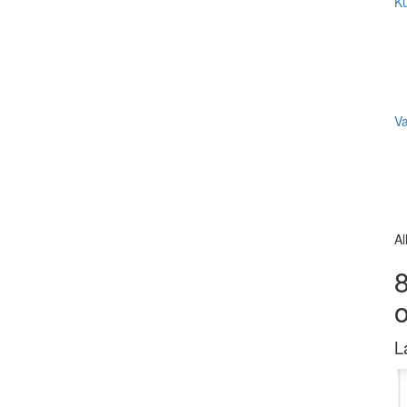
Ku
V
Al
8
L