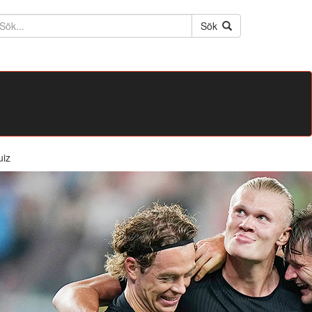
ktext
Sök
uiz