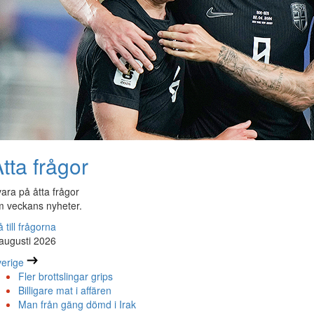
tta frågor
ara på åtta frågor
 veckans nyheter.
 till frågorna
augusti 2026
erige
Fler brottslingar grips
Billigare mat i affären
Man från gäng dömd i Irak