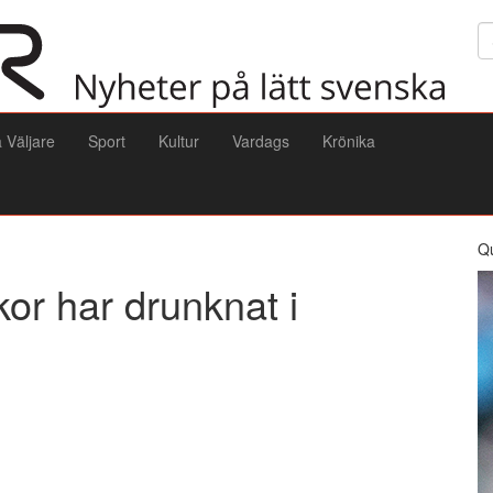
Sö
a Väljare
Sport
Kultur
Vardags
Krönika
Q
kor har drunknat i