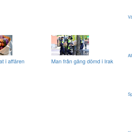
Vä
Al
at i affären
Man från gäng dömd i Irak
Sp