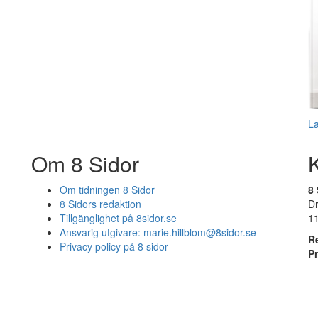
L
Om 8 Sidor
Om tidningen 8 Sidor
8 
8 Sidors redaktion
D
Tillgänglighet på 8sidor.se
1
Ansvarig utgivare:
marie.hillblom@8sidor.se
R
Privacy policy på 8 sidor
P