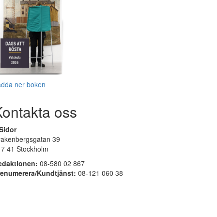
adda ner boken
Kontakta oss
Sidor
rakenbergsgatan 39
17 41 Stockholm
edaktionen:
08-580 02 867
renumerera/Kundtjänst:
08-121 060 38