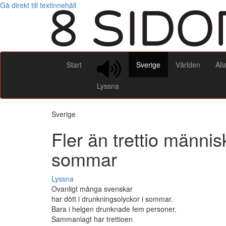
Gå direkt till textinnehåll
Start
Sverige
Världen
All
Lyssna
Sverige
Fler än trettio männis
sommar
Lyssna
Ovanligt många svenskar
har dött i drunkningsolyckor i sommar.
Bara i helgen drunknade fem personer.
Sammanlagt har trettioen