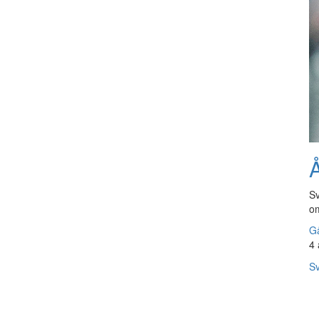
Å
Sv
om
Gå
4 
Sv