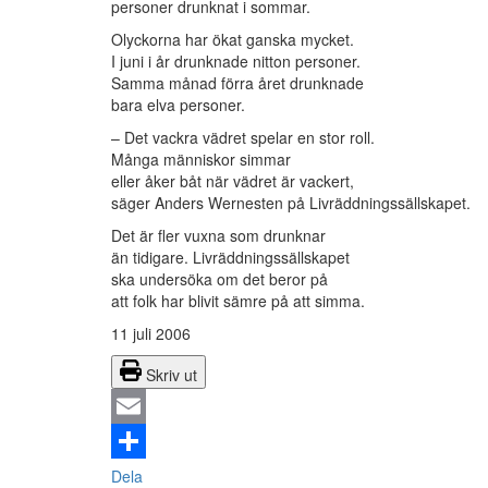
personer drunknat i sommar.
Olyckorna har ökat ganska mycket.
I juni i år drunknade nitton personer.
Samma månad förra året drunknade
bara elva personer.
– Det vackra vädret spelar en stor roll.
Många människor simmar
eller åker båt när vädret är vackert,
säger Anders Wernesten på Livräddningssällskapet.
Det är fler vuxna som drunknar
än tidigare. Livräddningssällskapet
ska undersöka om det beror på
att folk har blivit sämre på att simma.
11 juli 2006
Skriv ut
Email
Dela