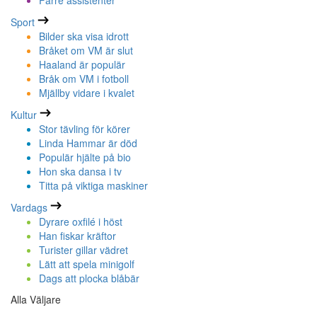
Färre assistenter
Sport
Bilder ska visa idrott
Bråket om VM är slut
Haaland är populär
Bråk om VM i fotboll
Mjällby vidare i kvalet
Kultur
Stor tävling för körer
Linda Hammar är död
Populär hjälte på bio
Hon ska dansa i tv
Titta på viktiga maskiner
Vardags
Dyrare oxfilé i höst
Han fiskar kräftor
Turister gillar vädret
Lätt att spela minigolf
Dags att plocka blåbär
Alla Väljare