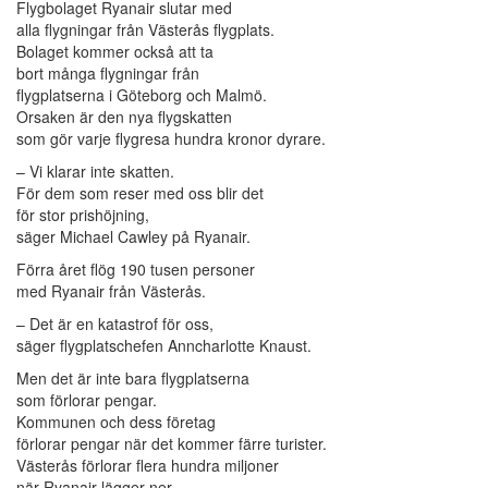
Flygbolaget Ryanair slutar med
alla flygningar från Västerås flygplats.
Bolaget kommer också att ta
bort många flygningar från
flygplatserna i Göteborg och Malmö.
Orsaken är den nya flygskatten
som gör varje flygresa hundra kronor dyrare.
– Vi klarar inte skatten.
För dem som reser med oss blir det
för stor prishöjning,
säger Michael Cawley på Ryanair.
Förra året flög 190 tusen personer
med Ryanair från Västerås.
– Det är en katastrof för oss,
säger flygplatschefen Anncharlotte Knaust.
Men det är inte bara flygplatserna
som förlorar pengar.
Kommunen och dess företag
förlorar pengar när det kommer färre turister.
Västerås förlorar flera hundra miljoner
när Ryanair lägger ner,