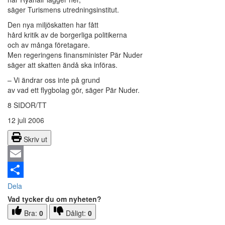
säger Turismens utredningsinstitut.
Den nya miljöskatten har fått
hård kritik av de borgerliga politikerna
och av många företagare.
Men regeringens finansminister Pär Nuder
säger att skatten ändå ska införas.
– Vi ändrar oss inte på grund
av vad ett flygbolag gör, säger Pär Nuder.
8 SIDOR/TT
12 juli 2006
Skriv ut
Email
Dela
Vad tycker du om nyheten?
Bra:
0
Dåligt:
0