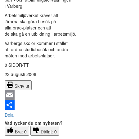
i Varberg.
Arbetsmiljöverket kräver att
lärarna ska göra besök på
alla prao-platser och att
de ska gå en utbildning i arbetsmiljö.
Varbergs skolor kommer i stället
att ordna studiebesök och andra
möten med arbetsplatser.
8 SIDOR/TT
22 augusti 2006
Skriv ut
Email
Dela
Vad tycker du om nyheten?
Bra:
0
Dåligt:
0