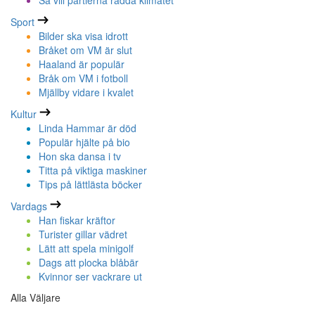
Så vill partierna rädda klimatet
Sport
Bilder ska visa idrott
Bråket om VM är slut
Haaland är populär
Bråk om VM i fotboll
Mjällby vidare i kvalet
Kultur
Linda Hammar är död
Populär hjälte på bio
Hon ska dansa i tv
Titta på viktiga maskiner
Tips på lättlästa böcker
Vardags
Han fiskar kräftor
Turister gillar vädret
Lätt att spela minigolf
Dags att plocka blåbär
Kvinnor ser vackrare ut
Alla Väljare