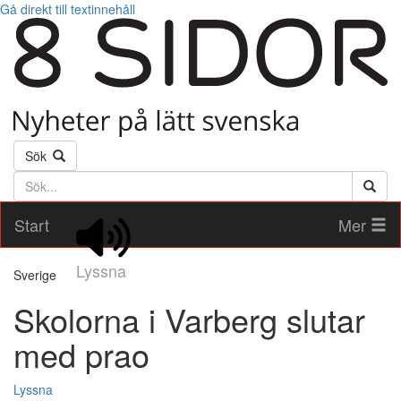
Gå direkt till textinnehåll
Sök
Söktext
Start
Mer
Lyssna
Sverige
Skolorna i Varberg slutar
med prao
Lyssna