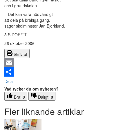
och i grundskolan.
– Det kan vara nödvändigt
att dela på bråkiga gäng,
säger skolminister Jan Björklund.
8 SIDOR/TT
26 oktober 2006
Skriv ut
Email
Dela
Vad tycker du om nyheten?
Bra:
0
Dåligt:
0
Fler liknande artiklar