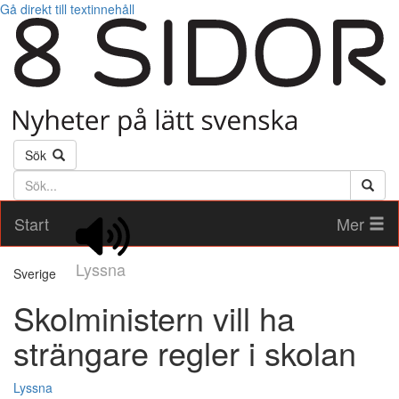
Gå direkt till textinnehåll
Sök
Söktext
Start
Mer
Lyssna
Sverige
Skolministern vill ha
strängare regler i skolan
Lyssna