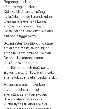
Regeringen vill ha
hårdare regler i skolan.
Det ska bli lättare att stänga
av bråkiga elever i grundskolan.
Gymnasie-elever ska kunna
straffas med kvarsittning.
De får stanna kvar efter skolans
slut och plugga extra.
Skolminister Jan Björklund säger
att lärarna måste få möjlighet
att hålla bättre ordning i skolan.
De ska till exempel kunna
ta ifrån elever störande
mobiltelefoner och mp3-spelare.
Eleverna ska få tillbaka sina saker
efter skoldagens eller veckans slut.
Elever som bråkar ska kunna
utvisas ur klassrummet
eller stängas av från skolan.
Bråkiga elever ska också
kunna flyttas till andra skolor.
Det ska gälla både i gymnasiet