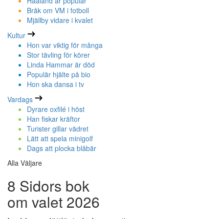
Haaland är populär
Bråk om VM i fotboll
Mjällby vidare i kvalet
Kultur
Hon var viktig för många
Stor tävling för körer
Linda Hammar är död
Populär hjälte på bio
Hon ska dansa i tv
Vardags
Dyrare oxfilé i höst
Han fiskar kräftor
Turister gillar vädret
Lätt att spela minigolf
Dags att plocka blåbär
Alla Väljare
8 Sidors bok
om valet 2026