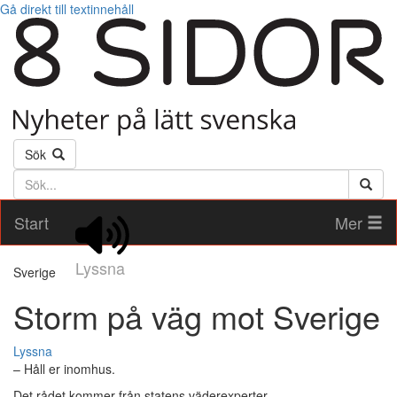
Gå direkt till textinnehåll
Sök
Söktext
Start
Mer
Lyssna
Sverige
Storm på väg mot Sverige
Lyssna
– Håll er inomhus.
Det rådet kommer från statens väderexperter.