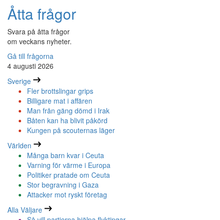
Åtta frågor
Svara på åtta frågor
om veckans nyheter.
Gå till frågorna
4 augusti 2026
Sverige
Fler brottslingar grips
Billigare mat i affären
Man från gäng dömd i Irak
Båten kan ha blivit påkörd
Kungen på scouternas läger
Världen
Många barn kvar i Ceuta
Varning för värme i Europa
Politiker pratade om Ceuta
Stor begravning i Gaza
Attacker mot ryskt företag
Alla Väljare
Så vill partierna hjälpa flyktingar