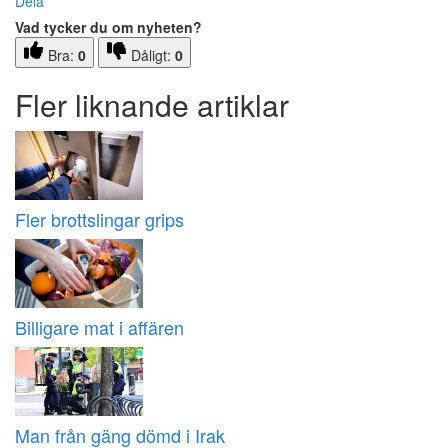
Dela
Vad tycker du om nyheten?
Bra:
0
Dåligt:
0
Fler liknande artiklar
Fler brottslingar grips
Billigare mat i affären
Man från gäng dömd i Irak