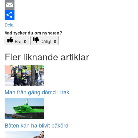
Email
Dela
Vad tycker du om nyheten?
Bra:
0
Dåligt:
0
Fler liknande artiklar
Man från gäng dömd i Irak
Båten kan ha blivit påkörd