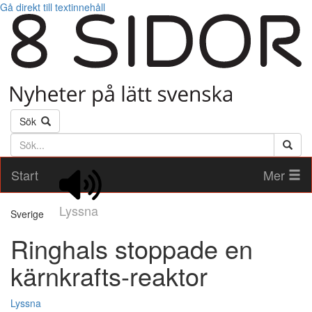
Gå direkt till textinnehåll
Sök
Söktext
Start
Mer
Lyssna
Sverige
Ringhals stoppade en
kärnkrafts-reaktor
Lyssna