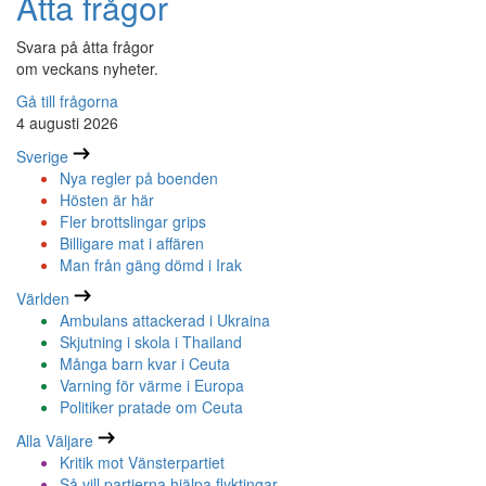
Åtta frågor
Svara på åtta frågor
om veckans nyheter.
Gå till frågorna
4 augusti 2026
Sverige
Nya regler på boenden
Hösten är här
Fler brottslingar grips
Billigare mat i affären
Man från gäng dömd i Irak
Världen
Ambulans attackerad i Ukraina
Skjutning i skola i Thailand
Många barn kvar i Ceuta
Varning för värme i Europa
Politiker pratade om Ceuta
Alla Väljare
Kritik mot Vänsterpartiet
Så vill partierna hjälpa flyktingar