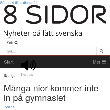
Gå direkt till textinnehåll
Sök
Söktext
Start
Mer
Lyssna
Sverige
Många nior kommer inte
in på gymnasiet
Lyssna