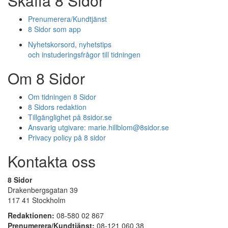
Skaffa 8 Sidor
Prenumerera/Kundtjänst
8 Sidor som app
Nyhetskorsord, nyhetstips
och instuderingsfrågor till tidningen
Om 8 Sidor
Om tidningen 8 Sidor
8 Sidors redaktion
Tillgänglighet på 8sidor.se
Ansvarig utgivare:
marie.hillblom@8sidor.se
Privacy policy på 8 sidor
Kontakta oss
8 Sidor
Drakenbergsgatan 39
117 41 Stockholm
Redaktionen:
08-580 02 867
Prenumerera/Kundtjänst:
08-121 060 38