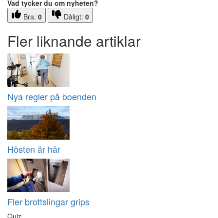
Vad tycker du om nyheten?
Bra:
0
Dåligt:
0
Fler liknande artiklar
Nya regler på boenden
Hösten är här
Fler brottslingar grips
Quiz