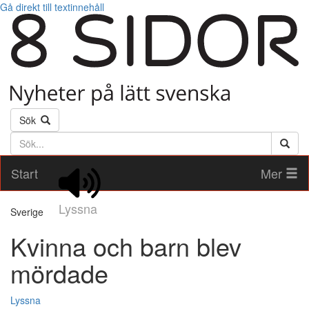
Gå direkt till textinnehåll
Sök
Söktext
Start
Mer
Lyssna
Sverige
Kvinna och barn blev
mördade
Lyssna