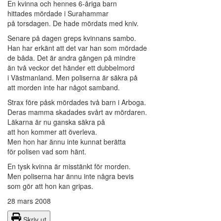
En kvinna och hennes 6-åriga barn
hittades mördade i Surahammar
på torsdagen. De hade mördats med kniv.
Senare på dagen greps kvinnans sambo.
Han har erkänt att det var han som mördade
de båda. Det är andra gången på mindre
än två veckor det händer ett dubbelmord
i Västmanland. Men poliserna är säkra på
att morden inte har något samband.
Strax före påsk mördades två barn i Arboga.
Deras mamma skadades svårt av mördaren.
Läkarna är nu ganska säkra på
att hon kommer att överleva.
Men hon har ännu inte kunnat berätta
för polisen vad som hänt.
En tysk kvinna är misstänkt för morden.
Men poliserna har ännu inte några bevis
som gör att hon kan gripas.
28 mars 2008
Skriv ut