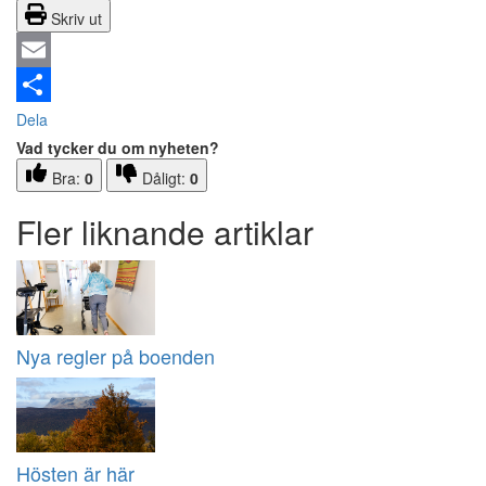
Skriv ut
Email
Dela
Vad tycker du om nyheten?
Bra:
0
Dåligt:
0
Fler liknande artiklar
Nya regler på boenden
Hösten är här