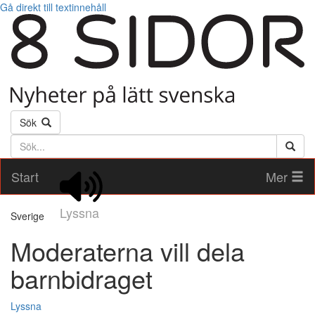
Gå direkt till textinnehåll
Sök
Söktext
Start
Mer
Lyssna
Sverige
Moderaterna vill dela
barnbidraget
Lyssna